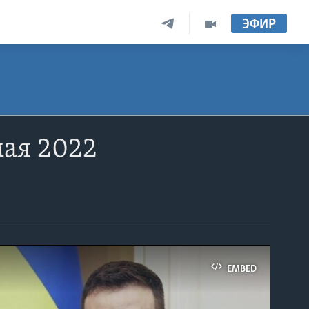
ЭФИР
мая 2022
EMBED