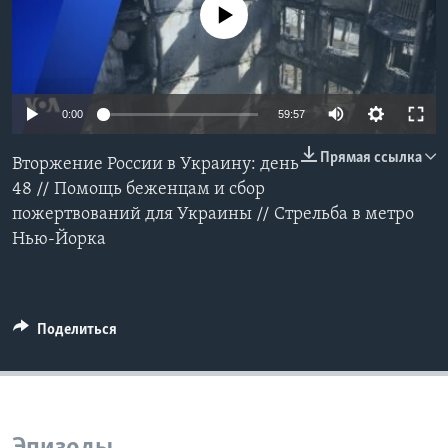
No media source currently available
Learning English
СОЦИАЛЬНЫЕ СЕТИ
0:00
59:57
Прямая ссылка
Вторжение России в Украину: день
Языки
48 // Помощь беженцам и сбор
пожертвований для Украины // Стрельба в метро
Нью-Йорка
Поделиться