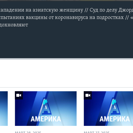
нападении на азиатскую женщину // Суд по делу Джор
испытаниях вакцины от коронавируса на подростках // 
дохновляют