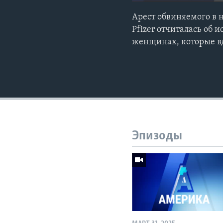
Арест обвиняемого в 
Pfizer отчиталась об 
женщинах, которые в
Эпизоды