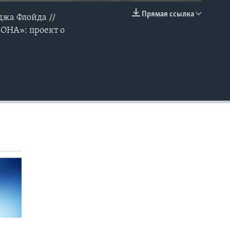
Прямая ссылка
джа Флойда //
EMBED
«ОНА»: проект о