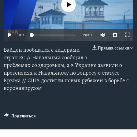
No media source currently available
Learning English
СОЦИАЛЬНЫЕ СЕТИ
0:00
1:00:00
Прямая ссылка
Байден пообщался с лидерами
Языки
стран ЕС // Навальный сообщил о
проблемах со здоровьем, а в Украине заявили о
претензиях к Навальному по вопросу о статусе
Крыма // США достигли новых рубежей в борьбе с
коронавирусом
Поделиться