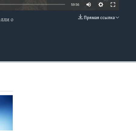
59:56
Прямая ссылка
елли о
EMBED