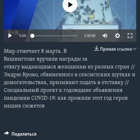
No media source currently available
Learning English
СОЦИАЛЬНЫЕ СЕТИ
0:00
1:00:00
Прямая ссылка
Мир отмечает 8 марта. В
Языки
Вашингтоне вручили награды за
отвагу выдающимся женщинам из разных стран //
Эндрю Куомо, обвиненного в сексистских шутках и
домогательствах, призывают подать в отставку //
Cпециальный проект к годовщине объявления
пандемии COVID-19: как прожили этот год герои
наших сюжетов
Поделиться