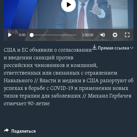
No media source currently available
Learning English
СОЦИАЛЬНЫЕ СЕТИ
0:00
1:00:00
Прямая ссылка
США и ЕС объявили о согласовании
Языки
и введении санкций против
российских чиновников и компаний,
ответственных или связанных с отравлением
Навального // Власти и медики в США рапортуют об
успехах в борьбе с COVID-19 и применении новых
типов терапии для заболевших // Михаил Горбачев
отмечает 90-летие
Поделиться