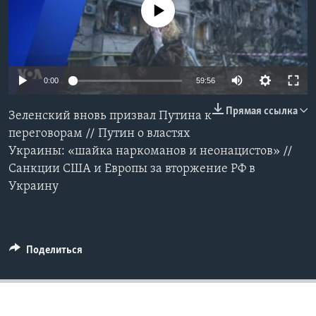
No media source currently available
Learning English
СОЦИАЛЬНЫЕ СЕТИ
0:00
59:56
Прямая ссылка
Зеленский вновь призвал Путина к
Языки
переговорам // Путин о властях
Украины: «шайка наркоманов и неонацистов» //
Санкции США и Европы за вторжение РФ в
Украину
Поделиться