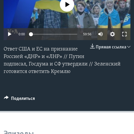
No media source currently available
Learning English
СОЦИАЛЬНЫЕ СЕТИ
0:00
59:56
Прямая ссылка
Ответ США и ЕС на признание
Языки
Россией «ДНР» и «ЛНР» // Путин
подписал, Госдума и СФ утвердили // Зеленский
готовится ответить Кремлю
Поделиться