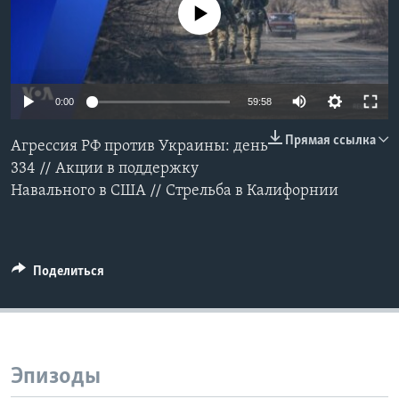
No media source currently available
Learning English
СОЦИАЛЬНЫЕ СЕТИ
0:00
59:58
Прямая ссылка
Агрессия РФ против Украины: день
Языки
334 // Акции в поддержку
Навального в США // Стрельба в Калифорнии
Поделиться
Эпизоды