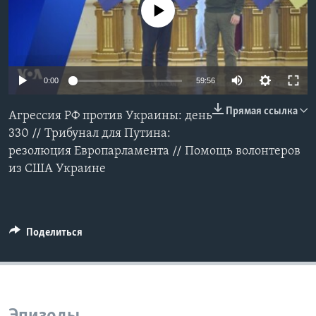
No media source currently available
Learning English
СОЦИАЛЬНЫЕ СЕТИ
0:00
59:56
Прямая ссылка
Агрессия РФ против Украины: день
Языки
330 // Трибунал для Путина:
резолюция Европарламента // Помощь волонтеров
из США Украине
Поделиться