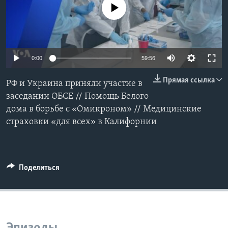
No media source currently available
Learning English
СОЦИАЛЬНЫЕ СЕТИ
0:00
59:56
Прямая ссылка
РФ и Украина приняли участие в
Языки
заседании ОБСЕ // Помощь Белого
дома в борьбе с «Омикроном» // Медицинские
страховки «для всех» в Калифорнии
Поделиться