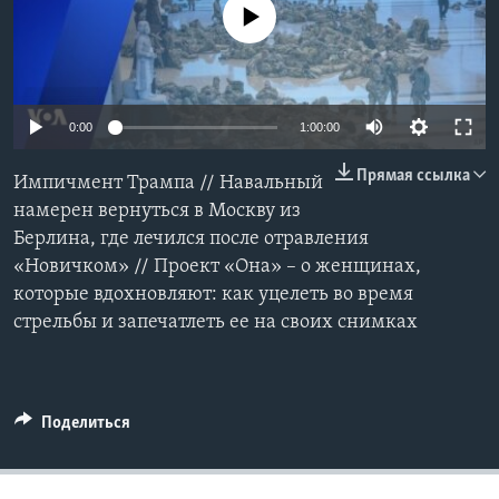
No media source currently available
Learning English
СОЦИАЛЬНЫЕ СЕТИ
0:00
1:00:00
Прямая ссылка
Импичмент Трампа // Навальный
Языки
намерен вернуться в Москву из
Берлина, где лечился после отравления
«Новичком» // Проект «Она» – о женщинах,
которые вдохновляют: как уцелеть во время
стрельбы и запечатлеть ее на своих снимках
Поделиться