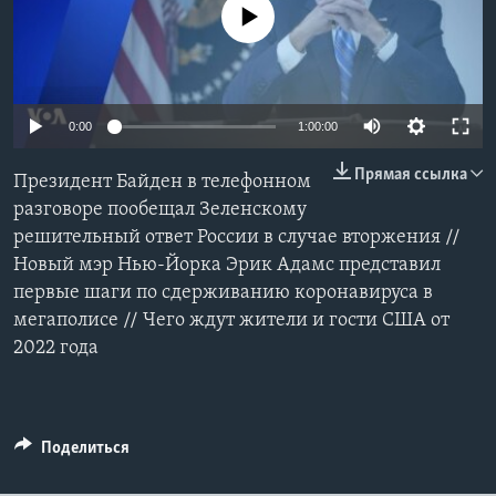
No media source currently available
Learning English
СОЦИАЛЬНЫЕ СЕТИ
0:00
1:00:00
Прямая ссылка
Президент Байден в телефонном
Языки
разговоре пообещал Зеленскому
решительный ответ России в случае вторжения //
Новый мэр Нью-Йорка Эрик Адамс представил
первые шаги по сдерживанию коронавируса в
мегаполисе // Чего ждут жители и гости США от
2022 года
Поделиться