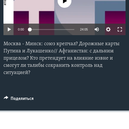
No media source currently available
Learning English
СОЦИАЛЬНЫЕ СЕТИ
0:00
24:05
Москва - Минск: союз крепчал? Дорожные карты
Путина и Лукашенко// Афганистан: с дальним
Языки
прицелом? Кто претендует на влияние извне и
смогут ли талибы сохранить контроль над
ситуацией?
Поделиться