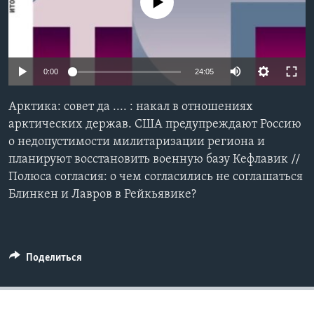
No media source currently available
Learning English
СОЦИАЛЬНЫЕ СЕТИ
0:00
24:05
Арктика: совет да .... : накал в отношениях
арктических держав. США предупреждают Россию
Языки
о недопустимости милитаризации региона и
планируют восстановить военную базу Кефлавик //
Полюса согласия: о чем согласились не соглашаться
Блинкен и Лавров в Рейкьявике?
Поделиться