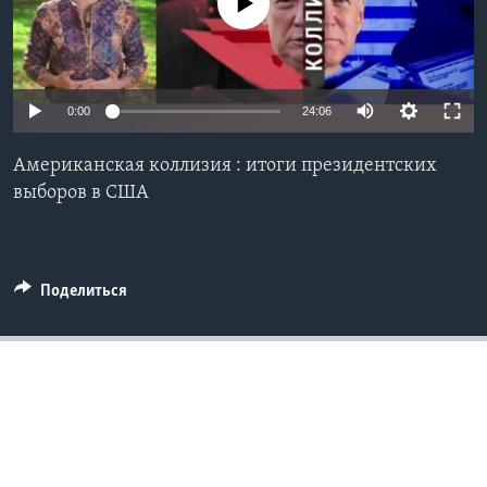
No media source currently available
Learning English
СОЦИАЛЬНЫЕ СЕТИ
0:00
24:06
Американская коллизия : итоги президентских
выборов в США
Языки
Поделиться