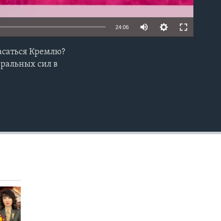
24:06
пасаться Кремлю?
EMBED
еральных сил в