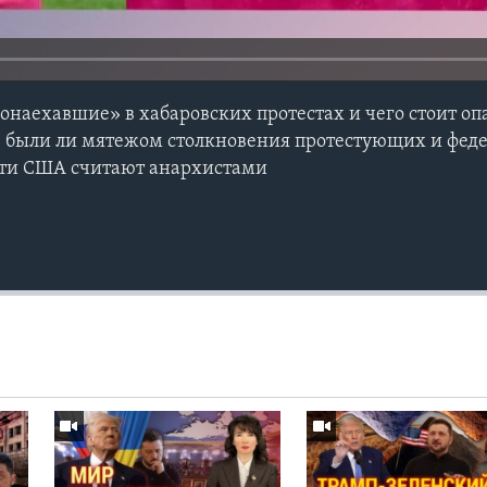
понаехавшие» в хабаровских протестах и чего стоит о
к: были ли мятежом столкновения протестующих и фед
сти США считают анархистами