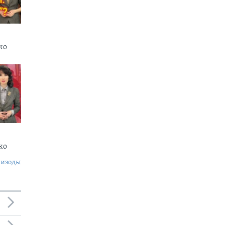
ко
нко
пизоды