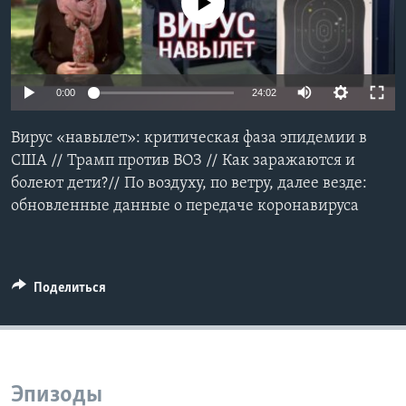
No media source currently available
Learning English
СОЦИАЛЬНЫЕ СЕТИ
0:00
24:02
Вирус «навылет»: критическая фаза эпидемии в
США // Трамп против ВОЗ // Как заражаются и
Языки
болеют дети?// По воздуху, по ветру, далее везде:
обновленные данные о передаче коронавируса
Поделиться
Эпизоды