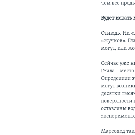
чем все пред
Будет искать
Отнюдь. Ни «
«жучков». Гл
могут, или м
Сейчас уже ни
Гейла – мест
Определили э
могут возник
десятки тысяч
поверхности 
оставлены во
эксперименто
Марсоход так