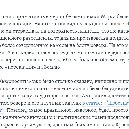
аточно примитивные черно-белые снимки Марса были
 после посадки. На них четко виднелось одно из колес
ую он отбрасывал на поверхность планеты. Что же кас
шенного разрешения, то для их производства придетс
ь более совершенные камеры на борту ровера. На это 
ей. А вот видеозапись последних мгновений перед пос
ь через несколько недель, ибо ее большой объем потр
ее «перекачки» на Землю.
Кьюриосити» уже было столько сказано, написано и пок
сталось ничего такого, чем еще можно было бы удивить
 и зрительскую аудиторию. «Голос Америки» достаточ
этом ровере и его научных задачах
в статье: «”Любозна
т»
. Поэтому, самое правильное, наверное, будет просто
е научно-технические и политические грани предсто
торая, в случае удачи, даст нам больше знаний о Крас