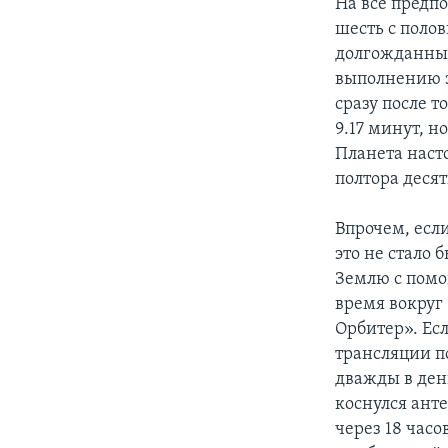
На все предп
шесть с поло
долгожданный
выполнению з
сразу после т
9.17 минут, н
Планета наст
полтора десят
Впрочем, если
это не стало 
Землю с помо
время вокруг
Орбитер». Ес
трансляции п
дважды в день
коснулся ант
через 18 час