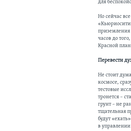
для беспокойс
Но сейчас все
«Кьюриосити»
приземления 
часов до того
Красной план
Перевести ду
Не стоит дума
космосе, сраз
тестовые исс
тронется – ст
грунт – не ра
тщательная п
будут «ехать
в управлении