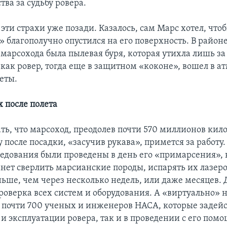
тва за судьбу ровера.
 эти страхи уже позади. Казалось, сам Марс хотел, что
 благополучно опустился на его поверхность. В район
марсохода была пылевая буря, которая утихла лишь за
, как ровер, тогда еще в защитном «коконе», вошел в а
еты.
х после полета
ть, что марсоход, преодолев почти 570 миллионов кил
у после посадки, «засучив рукава», примется за работу
ледования были проведены в день его «примарсения», н
анет сверлить марсианские породы, испарять их лазер
ньше, чем через несколько недель, или даже месяцев. Д
роверка всех систем и оборудования. А «виртуально» 
» почти 700 ученых и инженеров НАСА, которые задей
 и эксплуатации ровера, так и в проведении с его по