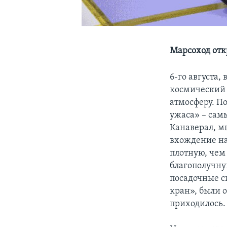
Марсоход отк
6-го августа
космический 
атмосферу. По
ужаса» – сам
Канаверал, м
вхождение на 
плотную, чем 
благополучную
посадочные 
кран», были 
приходилось.