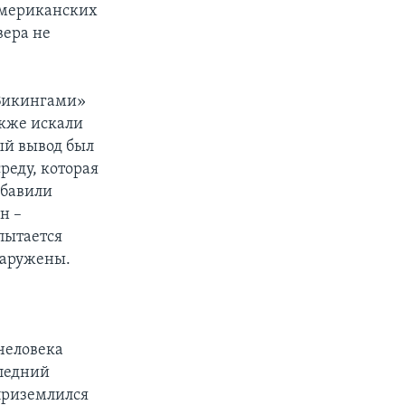
американских
вера не
«Викингами»
акже искали
ый вывод был
реду, которая
обавили
н –
пытается
наружены.
человека
следний
 приземлился