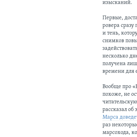
изысканий.
Первые, дост
ровера сразу
и тень, котор
снимков повы
задействоват
несколько дн
получена лиш
времени для 
Вообще про «
похоже, не о
читательскую
рассказал об 
Марса доведе
раз некоторы
марсохода, ко