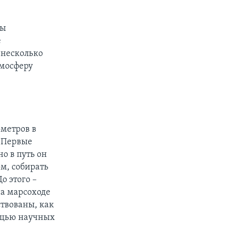
бы
е
 несколько
тмосферу
ометров в
. Первые
о в путь он
ом, собирать
о этого –
на марсоходе
ствованы, как
мощью научных