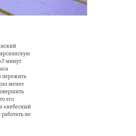
канский
 марсианскую
 «7 минут
мыса
о пережить
 раз менее
 совершить
то его
и «небесный
 работать не