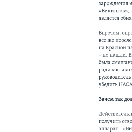
зарождения ж
«Викингов», 
является обна
Впрочем, опр
все же просл
на Красной п
– не нашли. В
была смешана
радиоактивны
руководитель
убедить НАСА
Зачем так до
Действительн
получить отве
аппарат – «В