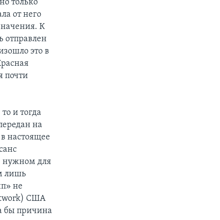
но только
ла от него
значения. К
ь отправлен
изошло это в
Красная
я почти
 то и тогда
передан на
 в настоящее
санс
в нужном для
м лишь
ип» не
etwork) США
а бы причина