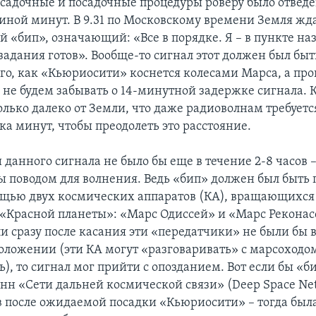
осадочные и посадочные процедуры роверу было отведе
виной минут. В 9.31 по Московскому времени Земля жда
 «бип», означающий: «Все в порядке. Я – в пункте на
адания готов». Вообще-то сигнал этот должен был быт
ого, как «Кьюриосити» коснется колесами Марса, а про
о не будем забывать о 14-минутной задержке сигнала. 
олько далеко от Земли, что даже радиоволнам требуетс
ка минут, чтобы преодолеть это расстояние.
 данного сигнала не было бы еще в течение 2-8 часов –
бы поводом для волнения. Ведь «бип» должен был быть 
щью двух космических аппаратов (КА), вращающихся
 «Красной планеты»: «Марс Одиссей» и «Марс Реконас
ли сразу после касания эти «передатчики» не были бы 
оложении (эти КА могут «разговаривать» с марсоходо
), то сигнал мог прийти с опозданием. Вот если бы «б
енн «Сети дальней космической связи» (Deep Space N
ов после ожидаемой посадки «Кьюриосити» – тогда был