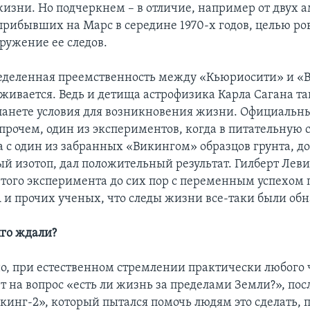
изни. Но подчеркнем – в отличие, например от двух 
прибывших на Марс в середине 1970-х годов, целью ро
ружение ее следов.
еделенная преемственность между «Кьюриосити» и 
еживается. Ведь и детища астрофизика Карла Сагана т
ланете условия для возникновения жизни. Официальн
прочем, один из экспериментов, когда в питательную с
 с один из забранных «Викингом» образцов грунта, д
й изотоп, дал положительный результат. Гилберт Леви
 того эксперимента до сих пор с переменным успехом 
 и прочих ученых, что следы жизни все-таки были об
лго ждали?
о, при естественном стремлении практически любого 
т на вопрос «есть ли жизнь за пределами Земли?», по
икинг-2», который пытался помочь людям это сделать,