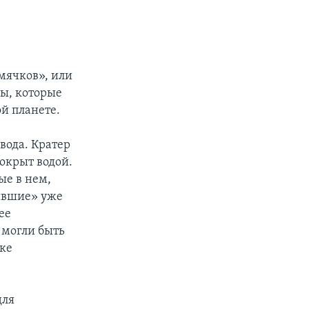
мячков», или
ры, которые
й планете.
 вода. Кратер
окрыт водой.
ые в нем,
тившие» уже
ее
 могли быть
ске
для