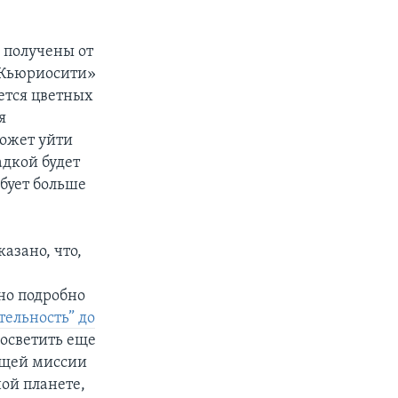
 получены от
 «Кьюриосити»
ается цветных
я
может уйти
адкой будет
ебует больше
азано, что,
но подробно
тельность” до
 осветить еще
ящей миссии
ной планете,