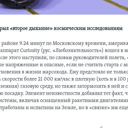
рыл «второе дыхание» космическим исследованиям
, в районе 9.24 минут по Московскому времени, амери
аппарат Curiosity (рус. «Любознательность») вошел в
сле этого наступили, по словам руководителей полета,
ые напряженные и опасные, если не считать старта с 
гновения в жизни марсохода. Ему предстояло не тольк
скорости более 21 000 км\час в плотную (хоть и в 100
земная) газовую среду, но также затормозить в ней и
 посадку. Элемент неизвестности добавлял тот факт, ч
системы, включая оснащенный ракетными двигателям
отработаны и испытаны на Земле, но в «связке» им еще