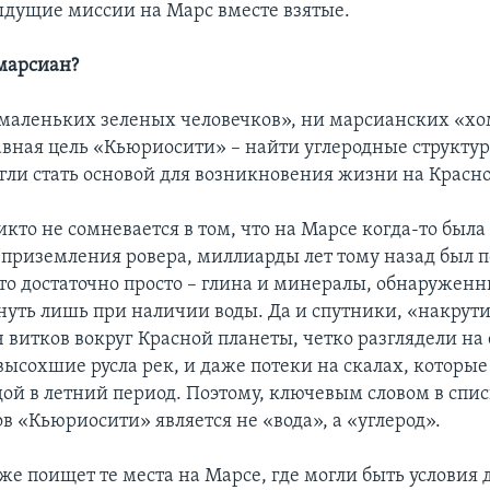
ыдущие миссии на Марс вместе взятые.
 марсиан?
маленьких зеленых человечков», ни марсианских «хо
авная цель «Кьюриосити» – найти углеродные структу
огли стать основой для возникновения жизни на Красно
кто не сомневается в том, что на Марсе когда-то была
о приземления ровера, миллиарды лет тому назад был п
то достаточно просто – глина и минералы, обнаруженн
нуть лишь при наличии воды. Да и спутники, «накру
 витков вокруг Красной планеты, четко разглядели на 
высохшие русла рек, и даже потеки на скалах, которые
дой в летний период. Поэтому, ключевым словом в спи
в «Кьюриосити» является не «вода», а «углерод».
же поищет те места на Марсе, где могли быть условия 