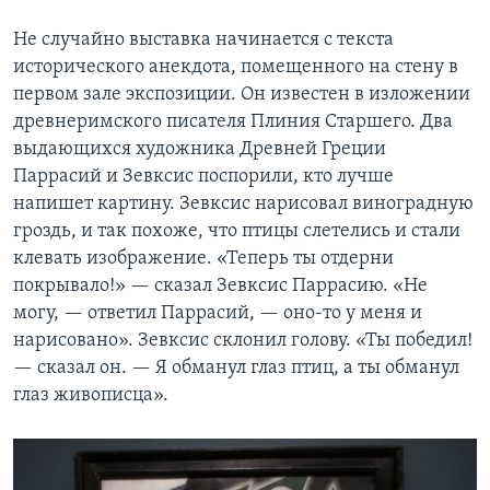
Не случайно выставка начинается с текста
исторического анекдота, помещенного на стену в
первом зале экспозиции. Он известен в изложении
древнеримского писателя Плиния Старшего. Два
выдающихся художника Древней Греции
Паррасий и Зевксис поспорили, кто лучше
напишет картину. Зевксис нарисовал виноградную
гроздь, и так похоже, что птицы слетелись и стали
клевать изображение. «Теперь ты отдерни
покрывало!» — сказал Зевксис Паррасию. «Не
могу, — ответил Паррасий, — оно-то у меня и
нарисовано». Зевксис склонил голову. «Ты победил!
— сказал он. — Я обманул глаз птиц, а ты обманул
глаз живописца».