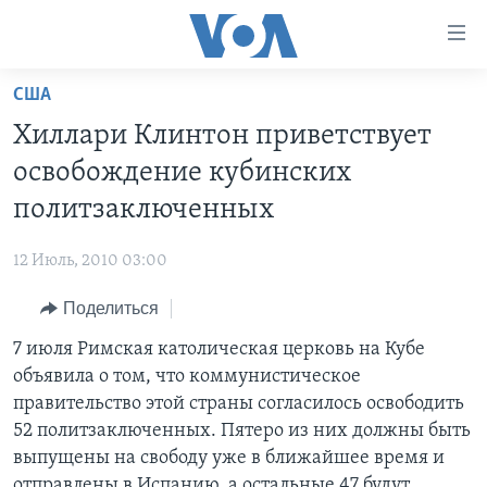
Линки
доступности
Перейти
США
на
ГЛАВНОЕ
Хиллари Клинтон приветствует
основной
ПРОГРАММЫ
контент
освобождение кубинских
ПРОЕКТЫ
Перейти
АМЕРИКА
политзаключенных
к
ЭКСПЕРТИЗА
НОВОСТИ ЗА МИНУТУ
УЧИМ АНГЛИЙСКИЙ
основной
12 Июль, 2010 03:00
ИНТЕРВЬЮ
ИТОГИ
НАША АМЕРИКАНСКАЯ ИСТОРИЯ
навигации
Перейти
Поделиться
ФАКТЫ ПРОТИВ ФЕЙКОВ
ПОЧЕМУ ЭТО ВАЖНО?
А КАК В АМЕРИКЕ?
в
7 июля Римская католическая церковь на Кубе
ЗА СВОБОДУ ПРЕССЫ
ДИСКУССИЯ VOA
АРТЕФАКТЫ
поиск
объявила о том, что коммунистическое
УЧИМ АНГЛИЙСКИЙ
ДЕТАЛИ
АМЕРИКАНСКИЕ ГОРОДКИ
правительство этой страны согласилось освободить
ВИДЕО
52 политзаключенных. Пятеро из них должны быть
НЬЮ-ЙОРК NEW YORK
ТЕСТЫ
выпущены на свободу уже в ближайшее время и
ПОДПИСКА НА НОВОСТИ
АМЕРИКА. БОЛЬШОЕ ПУТЕШЕСТВИЕ
отправлены в Испанию, а остальные 47 будут