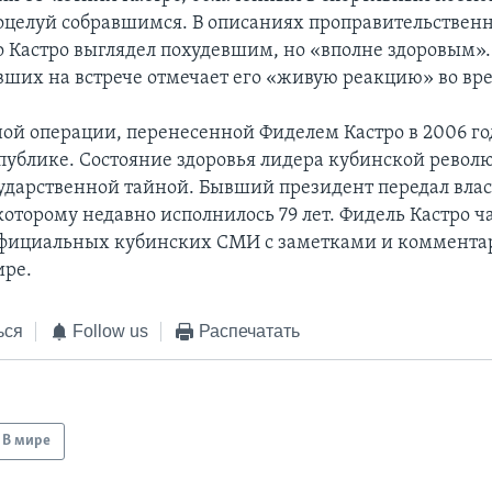
целуй собравшимся. В описаниях проправительственн
то Кастро выглядел похудевшим, но «вполне здоровым».
вших на встрече отмечает его «живую реакцию» во вр
ной операции, перенесенной Фиделем Кастро в 2006 год
 публике. Состояние здоровья лидера кубинской револ
сударственной тайной. Бывший президент передал влас
которому недавно исполнилось 79 лет. Фидель Кастро ч
официальных кубинских СМИ с заметками и коммента
ире.
ься
Follow us
Распечатать
В мире