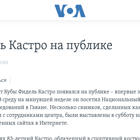
ь Кастро на публике
3:00
ься
т Кубы Фидель Кастро появился на публике – впервые 
 В среду на минувшей неделе он посетил Национальны
едований в Гаване. Несколько снимков, сделанных к
и с сотрудниками центра, были выставлены в субботу н
енных сайтах в Интернете.
ях 83-летний Кастро, облаченный в спортивный костю