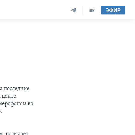
ЭФИР
за последние
й центр
амерофоном во
а
м, посылает