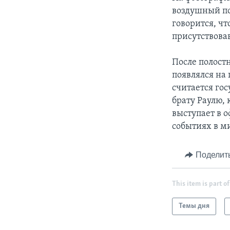
воздушный по
говорится, ч
присутствова
После полост
появлялся на
считается го
брату Раулю, 
выступает в 
событиях в м
Поделит
This item is part of
Темы дня