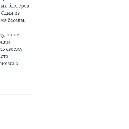
ых блогеров
 Один из
емя беседы.
у, он не
юции
ть своему
асто
риями о