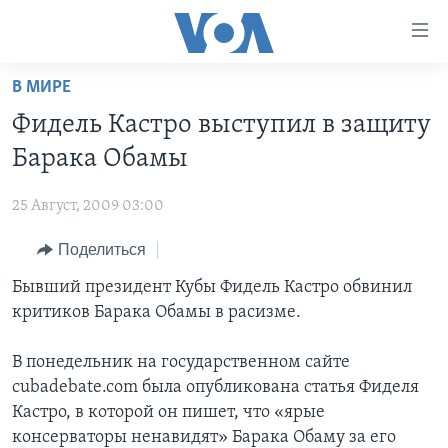
Линки
доступности
Перейти
В МИРЕ
на
ГЛАВНОЕ
Фидель Кастро выступил в защиту
основной
ПРОГРАММЫ
контент
Барака Обамы
ПРОЕКТЫ
Перейти
АМЕРИКА
к
25 Август, 2009 03:00
ЭКСПЕРТИЗА
НОВОСТИ ЗА МИНУТУ
УЧИМ АНГЛИЙСКИЙ
основной
Поделиться
ИНТЕРВЬЮ
ИТОГИ
НАША АМЕРИКАНСКАЯ ИСТОРИЯ
навигации
Перейти
ФАКТЫ ПРОТИВ ФЕЙКОВ
Бывший президент Кубы Фидель Кастро обвинил
ПОЧЕМУ ЭТО ВАЖНО?
А КАК В АМЕРИКЕ?
в
критиков Барака Обамы в расизме.
ЗА СВОБОДУ ПРЕССЫ
ДИСКУССИЯ VOA
АРТЕФАКТЫ
поиск
УЧИМ АНГЛИЙСКИЙ
ДЕТАЛИ
АМЕРИКАНСКИЕ ГОРОДКИ
В понедельник на государственном сайте
cubadebate.com была опубликована статья Фиделя
ВИДЕО
НЬЮ-ЙОРК NEW YORK
ТЕСТЫ
Кастро, в которой он пишет, что «ярые
ПОДПИСКА НА НОВОСТИ
АМЕРИКА. БОЛЬШОЕ ПУТЕШЕСТВИЕ
консерваторы ненавидят» Барака Обаму за его