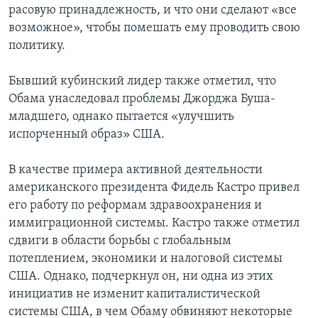
расовую принадлежность, и что они сделают «все
Learning English
возможное», чтобы помешать ему проводить свою
политику.
СОЦИАЛЬНЫЕ СЕТИ
Бывший кубинский лидер также отметил, что
Обама унаследовал проблемы Джорджа Буша-
младшего, однако пытается «улучшить
Языки
испорченный образ» США.
В качестве примера активной деятельности
американского президента Фидель Кастро привел
его работу по реформам здравоохранения и
иммиграционной системы. Кастро также отметил
сдвиги в области борьбы с глобальным
потеплением, экономики и налоговой системы
США. Однако, подчеркнул он, ни одна из этих
инициатив не изменит капиталистической
системы США, в чем Обаму обвиняют некоторые