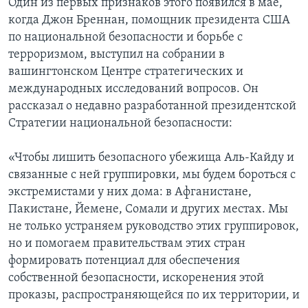
Один из первых признаков этого появился в мае,
когда Джон Бреннан, помощник президента США
Learning English
по национальной безопасности и борьбе с
терроризмом, выступил на собрании в
СОЦИАЛЬНЫЕ СЕТИ
вашингтонском Центре стратегических и
международных исследований вопросов. Он
рассказал о недавно разработанной президентской
Стратегии национальной безопасности:
Языки
«Чтобы лишить безопасного убежища Аль-Кайду и
связанные с ней группировки, мы будем бороться с
экстремистами у них дома: в Афганистане,
Пакистане, Йемене, Сомали и других местах. Мы
не только устраняем руководство этих группировок,
но и помогаем правительствам этих стран
формировать потенциал для обеспечения
собственной безопасности, искоренения этой
проказы, распространяющейся по их территории, и