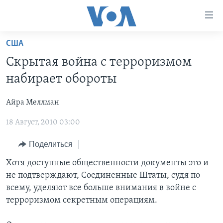
Линки
доступности
Перейти
США
на
ГЛАВНОЕ
Скрытая война с терроризмом
основной
ПРОГРАММЫ
контент
набирает обороты
ПРОЕКТЫ
Перейти
АМЕРИКА
к
Айра Меллман
ЭКСПЕРТИЗА
НОВОСТИ ЗА МИНУТУ
УЧИМ АНГЛИЙСКИЙ
основной
18 Август, 2010 03:00
ИНТЕРВЬЮ
ИТОГИ
НАША АМЕРИКАНСКАЯ ИСТОРИЯ
навигации
Перейти
ФАКТЫ ПРОТИВ ФЕЙКОВ
ПОЧЕМУ ЭТО ВАЖНО?
А КАК В АМЕРИКЕ?
Поделиться
в
ЗА СВОБОДУ ПРЕССЫ
ДИСКУССИЯ VOA
АРТЕФАКТЫ
Хотя доступные общественности документы это и
поиск
не подтверждают, Соединенные Штаты, судя по
УЧИМ АНГЛИЙСКИЙ
ДЕТАЛИ
АМЕРИКАНСКИЕ ГОРОДКИ
всему, уделяют все больше внимания в войне с
ВИДЕО
НЬЮ-ЙОРК NEW YORK
ТЕСТЫ
терроризмом секретным операциям.
ПОДПИСКА НА НОВОСТИ
АМЕРИКА. БОЛЬШОЕ ПУТЕШЕСТВИЕ