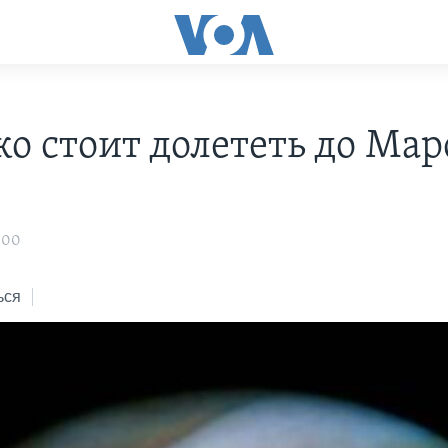
ко стоит долететь до Мар
:00
ься