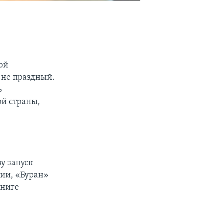
ой
 не праздный.
ь
й страны,
у запуск
ции, «Буран»
книге