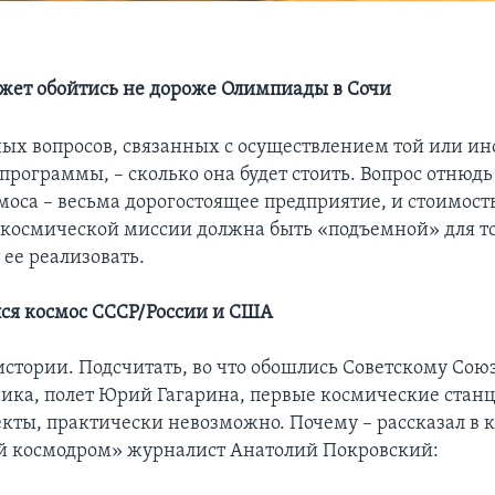
ожет обойтись не дороже Олимпиады в Сочи
ных вопросов, связанных с осуществлением той или ин
программы, – сколько она будет стоить. Вопрос отнюдь
моса – весьма дорогостоящее предприятие, и стоимост
космической миссии должна быть «подъемной» для то
 ее реализовать.
лся космос СССР/России и США
истории. Подсчитать, во что обошлись Советскому Союз
ника, полет Юрий Гагарина, первые космические стан
екты, практически невозможно. Почему – рассказал в 
й космодром» журналист Анатолий Покровский: