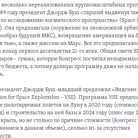
и несколько нереализованных крупномасштабных про
1989 году президент Джордж Буш-старший выдвинул т
по исследованию космического пространства» (Space E
SEI). Она предполагала сооружение на околоземной орби
ообраз будущей МКС), возвращение американцев на Л
я там», а также миссию на Марс. Все это предполагало
 концу первого десятилетия 21-го века. Общая смета S
ларов – сумма, которую Конгресс посчитал неподъемно
о бюджета, а потому данную программу даже не нача
ь.
президент Джордж Буш-младший предложил «Видение 
ion for Space Exploration – VSE). Программа VSE предпо
е пилотируемых полетов на Луну к 2020 году (стоимос
д) и строительство на ней базы к 2024 году (плюс еще 
крыта, но не столько по причине стоимости (Конгресс 
ванием в данном объеме), сколько из-за отсутствия
ости.