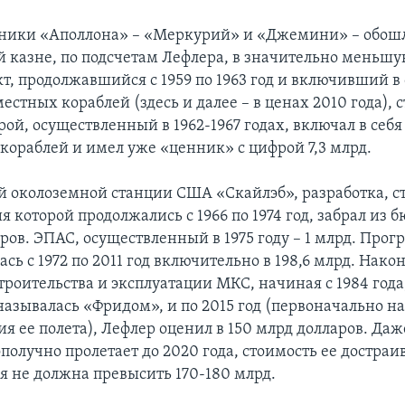
ники «Аполлона» – «Меркурий» и «Джемини» – обош
 казне, по подсчетам Лефлера, в значительно меньшу
т, продолжавшийся с 1959 по 1963 год и включивший в 
естных кораблей (здесь и далее – в ценах 2010 года), с
рой, осуществленный в 1962-1967 годах, включал в себя
кораблей и имел уже «ценник» с цифрой 7,3 млрд.
й околоземной станции США «Скайлэб», разработка, с
я которой продолжались с 1966 по 1974 год, забрал из
ров. ЭПАС, осуществленный в 1975 году – 1 млрд. Про
сь с 1972 по 2011 год включительно в 198,6 млрд. Нако
троительства и эксплуатации МКС, начиная с 1984 года,
называлась «Фридом», и по 2015 год (первоначально 
я ее полета), Лефлер оценил в 150 млрд долларов. Даж
получно пролетает до 2020 года, стоимость ее достраи
я не должна превысить 170-180 млрд.