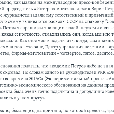
помню, как маялся на международной пресс-конференц
ий председатель «Интеркосмоса» академик Борис Петр
 журналисты задали ему естественный и привычный
акую сумму выливаются расходы СССР на стыковку “Сою
» Потом я спрашивал знающих людей: неужели опять 
 какая секретность, отмахивались они, когда мы всю 
оказали. Как стоимость подсчитать, когда, сам знаешь
смонавтов – это одно, Центр управления полетами – др
етье, фирмы-изготовители – четвертое, пятое, десято
основания полагать, что академик Петров либо не знал
х скрывал. По словам одного из руководителей РКК «Э
го во времена ЭПАСа (Экспериментальный проект «Ап
 технико-экономического обоснования на данном пре
роекта была очень точно подсчитана и доподлинно изве
ались в узком кругу».
ожно, была еще одна причина, по которой средства, тр