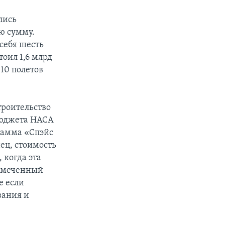
лись
ю сумму.
себя шесть
тоил 1,6 млрд
 10 полетов
троительство
 бюджета НАСА
грамма «Спэйс
нец, стоимость
 когда эта
намеченный
е если
вания и