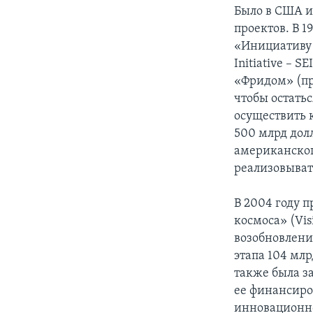
Было в США 
проектов. В 
«Инициативу 
Initiative – 
«Фридом» (пр
чтобы остатьс
осуществить к
500 млрд дол
американског
реализовыват
В 2004 году 
космоса» (Vis
возобновлени
этапа 104 млр
также была за
ее финансиро
инновационн