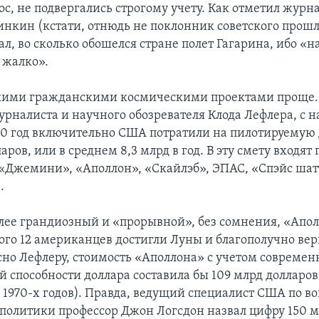
с, не подвергались строгому учету. Как отметил журн
нкин (кстати, отнюдь не поклонник советского прошл
л, во сколько обошелся стране полет Гагарина, ибо «
 жалко».
кими гражданскими космическими проектами проще.
рналиста и научного обозревателя Клода Лефлера, с н
010 год включительно США потратили на пилотируемую
аров, или в среднем 8,3 млрд в год. В эту смету входят
Джемини», «Аполлон», «Скайлэб», ЭПАС, «Спэйс шатт
.
лее грандиозный и «прорывной», без сомнения, «Апол
ого 12 американцев достигли Луны и благополучно вер
сно Лефлеру, стоимость «Аполлона» с учетом современ
 способности доллара составила бы 109 млрд долларов
 1970-х годов). Правда, ведущий специалист США по в
политики профессор Джон Логсдон назвал цифру 150 м