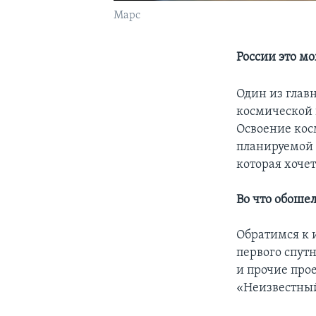
Марс
России это м
Один из глав
космической 
Освоение кос
планируемой 
которая хочет
Во что обоше
Обратимся к 
первого спут
и прочие про
«Неизвестны