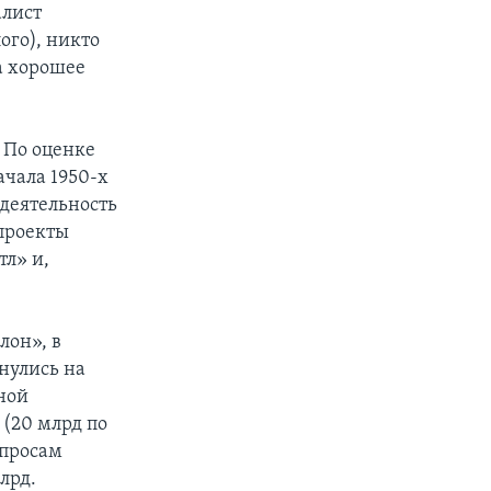
алист
ого), никто
на хорошее
 По оценке
ачала 1950-х
 деятельность
 проекты
л» и,
лон», в
нулись на
ной
 (20 млрд по
опросам
лрд.