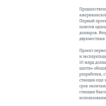
Предшествен
американской
Первый проек
полетов одном
долларов. Вто
двухместных 
Проект перво
и эксплуатаци
10 млрд долла
шаттл» обошла
разработки, с
станция еще 
срок окончани
станция благо
использовани