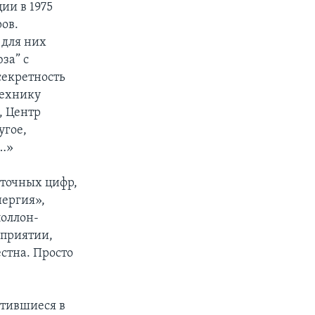
ии в 1975
ов.
 для них
за” с
секретность
технику
, Центр
угое,
е…»
 точных цифр,
нергия»,
оллон-
дприятии,
стна. Просто
атившиеся в