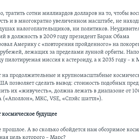
, тратить сотни миллиардов долларов на то, чтобы во
усть и в многократно увеличенном масштабе, не нахо
 душах налогоплательщиков, ни политиков. Неудивител
ий в должность в 2009 году президент Барак Обама
овал Америку с «повторения пройденного» на покор
рубежей, лежащих за пределами лунной орбиты. Нап
оду пилотируемая миссия к астероиду, а к 2035 году – к 
т на продолжительные и крупномасштабные космичес
А позволяет сделать вывод: стоимость подобных пре
чить их «живучесть», должна лежать в диапазоне от 10
 («Аполлон», МКС, VSE, «Спэйс шаттл»).
т космическое будущее
же прошлое. А во сколько обойдется нам обозримое кос
ная цель которого – Марс?