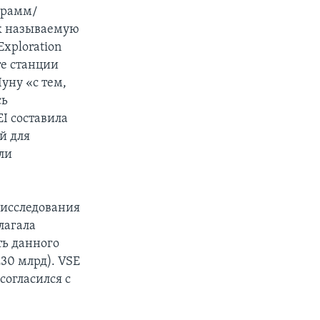
грамм/
ак называемую
xploration
те станции
уну «с тем,
сь
EI составила
й для
ли
исследования
лагала
ть данного
230 млрд). VSE
согласился с