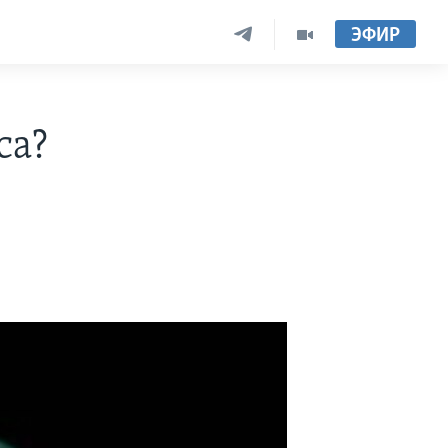
ЭФИР
са?