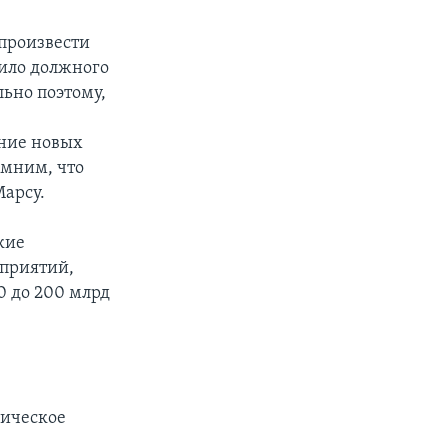
спроизвести
дило должного
ьно поэтому,
ение новых
омним, что
Марсу.
кие
дприятий,
0 до 200 млрд
мическое