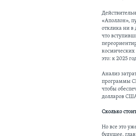
Действительно
«Аполлон», п
отклика ни в
что вступивш
переориентир
космических 
это: к 2025 г
Анализ затра
программы СШ
чтобы обеспе
долларов США
Сколько стои
Но все это у
будущее, глав