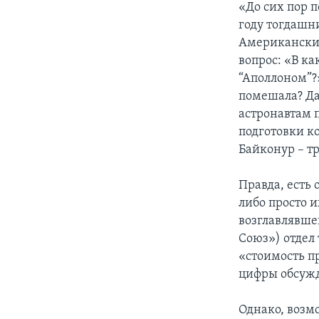
«До сих пор 
году тогдашн
Американские
вопрос: «В к
“Аполлоном”?
помешала? Да
астронавтам п
подготовки ко
Байконур – тр
Правда, есть 
либо просто и
возглавлявше
Союз») отдел
«стоимость п
цифры обсужд
Однако, возм