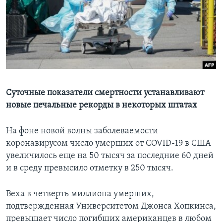
Learning English
СОЦИАЛЬНЫЕ СЕТИ
Языки
Суточные показатели смертности устанавливают
новые печальные рекорды в некоторых штатах
На фоне новой волны заболеваемости
коронавирусом число умерших от COVID-19 в США
увеличилось еще на 50 тысяч за последние 60 дней
и в среду превысило отметку в 250 тысяч.
Веха в четверть миллиона умерших,
подтвержденная Университетом Джонса Хопкинса,
превышает число погибших американцев в любом