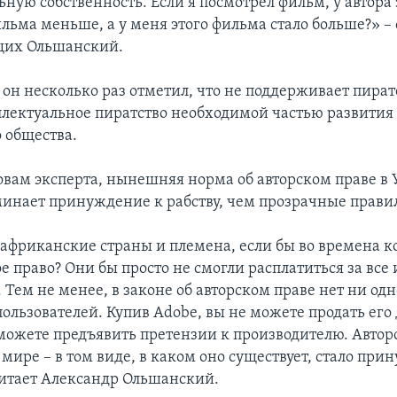
ную собственность. Если я посмотрел фильм, у автора
ильма меньше, а у меня этого фильма стало больше?» 
щих Ольшанский.
 он несколько раз отметил, что не поддерживает пират
ллектуальное пиратство необходимой частью развития
 общества.
ловам эксперта, нынешняя норма об авторском праве в
инает принуждение к рабству, чем прозрачные прави
 африканские страны и племена, если бы во времена 
е право? Они бы просто не смогли расплатиться за все
Тем не менее, в законе об авторском праве нет ни одн
пользователей. Купив Adobe, вы не можете продать его
 можете предъявить претензии к производителю. Авторс
мире – в том виде, в каком оно существует, стало пр
считает Александр Ольшанский.