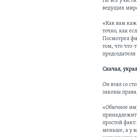
Не все участ
ведущих миро
«Как вам каж
точно, как ес
Посмотрел фил
том, что что-
председателя
Скачал, укра
Он взял со ст
законы права
«Обычное иму
принадлежит 
простой факт:
меньше, а у 