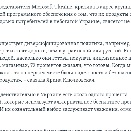
едставителя Microsoft Ukraine, критика в адрес крупн
ей программного обеспечения о том, что их продукты
довых потребителей в небогатой Украине, является не
 существует диверсифицированная политика, например
ерсии стоят дороже, чем в украинской или русской. Ко
юдей, насколько они готовы покупать лицензионное
 магазинах, 72 процентов сказали, что готовы. Когда 
ажно – то на первом месте были надежность и безопасн
родукта», – сказала Ярина Ключковская.
 действительно в Украине есть около одного процента
й, которые используют альтернативное бесплатное пр
 И их сознательный выбор заслуживает уважения, отм