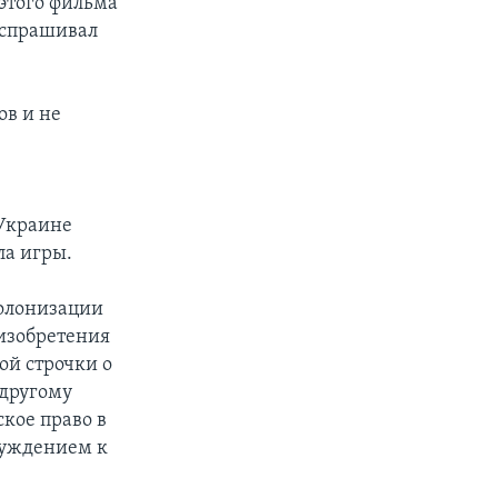
 этого фильма
– спрашивал
ов и не
 Украине
ла игры.
колонизации
 изобретения
ой строчки о
 другому
кое право в
инуждением к