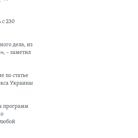
 с 230
ого дела, из
», – заметил
е по статье
екса Украины
х программ
ко
 любой