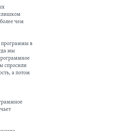
ых
 слишком
 более чем
, программы в
гда мы
 программное
мы спросили
ость, а потом
ограммное
ечает