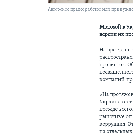
Авторское право: рабство или принужде
Microsoft в 
версии их пр
На протяжени
распростране
процентов. Об
посвященного
компаний-про
«На протяжен
Украине сост
прежде всего
рыночные отн
коррупция. Эт
на отдельных