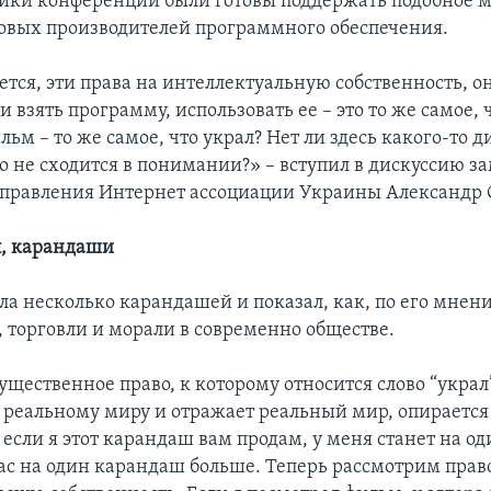
ники конференции были готовы поддержать подобное 
вых производителей программного обеспечения.
ется, эти права на интеллектуальную собственность, о
ли взять программу, использовать ее – это то же самое, 
ьм – то же самое, что украл? Нет ли здесь какого-то д
то не сходится в понимании?» – вступил в дискуссию з
 правления Интернет ассоциации Украины Александр
л, карандаши
ола несколько карандашей и показал, как, по его мнен
, торговли и морали в современно обществе.
щественное право, к которому относится слово “украл
реальному миру и отражает реальный мир, опирается
 если я этот карандаш вам продам, у меня станет на 
вас на один карандаш больше. Теперь рассмотрим прав