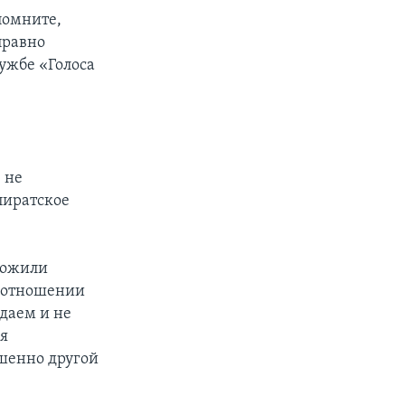
помните,
правно
лужбе «Голоса
 не
пиратское
ложили
в отношении
даем и не
ся
ршенно другой