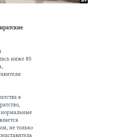
пиратские
и
лась ниже 85
а,
тавители
атства в
ратство,
т нормальные
вляется
ом, не только
редставитель