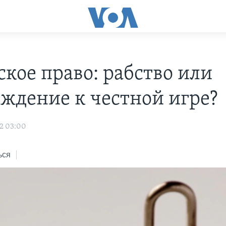
ское право: рабство или
ждение к честной игре?
2 03:00
ься