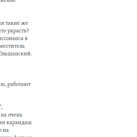
мнение
ни такие же
что украсть?
иссонанса в
аместитель
 Ольшанский.
ию, работают
”,
 на очень
один карандаш
о на