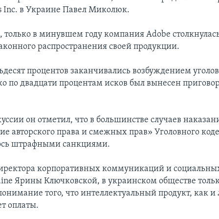
s Inc. в Украине Павел Миколюк.
м, только в минувшем году компания Adobe столкнулась
аконного распространения своей продукции.
ьдесят процентов заканчивались возбуждением уголовн
ко по двадцати процентам исков был вынесен приговор
уссии он отметил, что в большинстве случаев наказани
ие авторского права и смежных прав» Уголовного код
ось штрафными санкциями.
иректора корпоративных коммуникаций и социальны
raine Ярины Ключковской, в украинском обществе толь
понимание того, что интеллектуальный продукт, как и
ет оплаты.