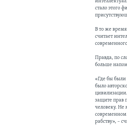
интеллектуаль
стало этого ф
присутствую
В то же время
считает инте
современного
Правда, по с
больше напом
«Где бы были
было авторско
цивилизации. 
защите прав 
человеку. Не
современном 
рабству», – 