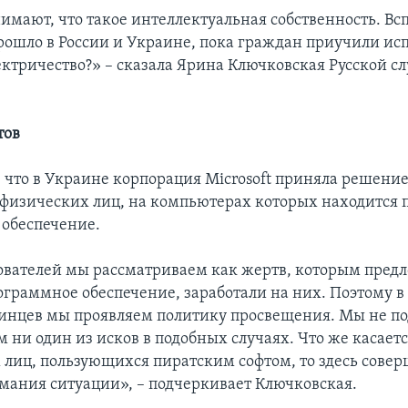
имают, что такое интеллектуальная собственность. Вс
прошло в России и Украине, пока граждан приучили ис
ектричество?» – сказала Ярина Ключковская Русской с
тов
, что в Украине корпорация Microsoft приняла решение
 физических лиц, на компьютерах которых находится 
обеспечение.
ователей мы рассматриваем как жертв, которым пред
ограммное обеспечение, заработали на них. Поэтому 
инцев мы проявляем политику просвещения. Мы не по
 ни один из исков в подобных случаях. Что же касает
лиц, пользующихся пиратским софтом, то здесь сове
мания ситуации», – подчеркивает Ключковская.