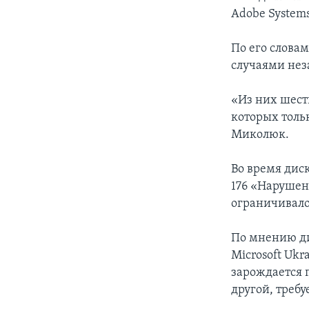
Adobe System
По его слова
случаями нез
«Из них шест
которых толь
Миколюк.
Во время диск
176 «Нарушен
ограничивал
По мнению д
Microsoft Uk
зарождается 
другой, требу