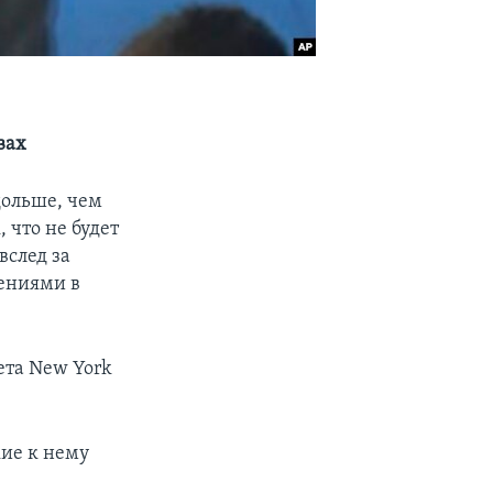
вах
дольше, чем
 что не будет
вслед за
нениями в
ета New York
кие к нему