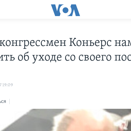
конгрессмен Коньерс на
ть об уходе со своего по
7 19:09
ься