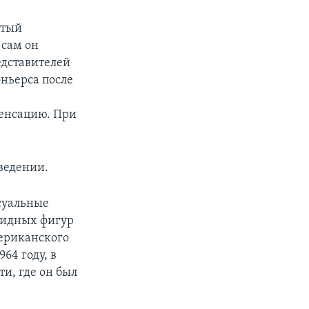
атый
 сам он
едставителей
ньерса после
пенсацию. При
ведении.
суальные
видных фигур
мериканского
64 году, в
и, где он был