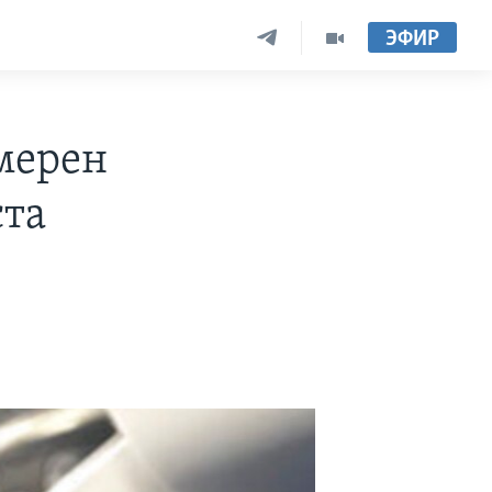
ЭФИР
мерен
ста