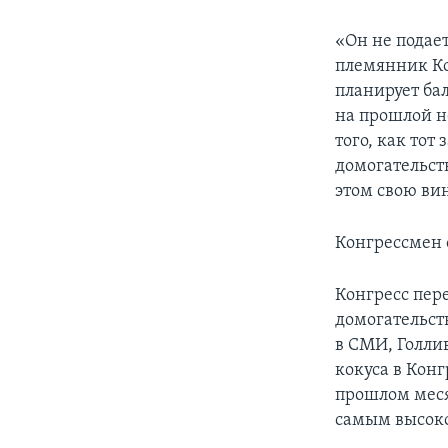
«Он не подает
племянник Ко
планирует ба
на прошлой н
того, как тот
домогательст
этом свою ви
Конгрессмен 
Конгресс пер
домогательст
в СМИ, Голли
кокуса в Конг
прошлом месяц
самым высок