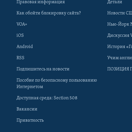
Правовая информация
Детали
Как обойти блокировку сайта?
Новости СШ
VOA+
Нью-Йорк 
iOS
Дискуссия 
Android
История «Г
RSS
Учим англ
Learning English
Подпишитесь на новости
ПОЗИЦИЯ 
Пособие по безопасному пользованию
СОЦИАЛЬНЫЕ СЕТИ
Интернетом
Доступная среда: Section 508
Вакансии
Приватность
Языки