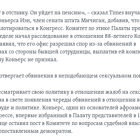
 в отставку. Он уйдет на пенсию», – сказал Times внуч
ньерса Иэн, член сената штата Мичиган, добавив, что
ллотироваться в Конгресс. Комитет по этике Палаты пр
еделе начал расследование в отношении 88-летнего Ко
 заявил, что его офис разрешил спор из-за обвинений в
вах со стороны бывшей сотрудницы, выплатив ей ком
ну Коньерс не признал.
отвергает обвинения в неподобающем сексуальном по
есматривает свою политику в отношении жалоб на сек
ва в свете появления череды обвинений в отношении 
вуде и политике. Коньерс, один из основателей афроа
рессе, впервые избранный в Палату представителей в 19
е оставил пост в Комитете по вопросам судебной власт
опоставленным демократом.