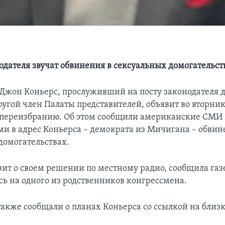
одателя звучат обвинения в сексуальных домогательст
Джон Коньерс, прослуживший на посту законодателя 
угой член Палаты представителей, объявит во вторник,
 переизбранию. Об этом сообщили американские СМИ 
и в адрес Коньерса – демократа из Мичигана – обви
домогательствах.
вит о своем решении по местному радио, сообщила газ
сь на одного из родственников конгрессмена.
акже сообщали о планах Коньерса со ссылкой на близ