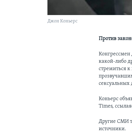
Джон Коньерс
Против закон
Конгрессмен 
какой-либо др
стремиться к
прозвучавшим
сексуальных 
Коньерс объя
Times, ссылая
Другие СМИ т
источники.