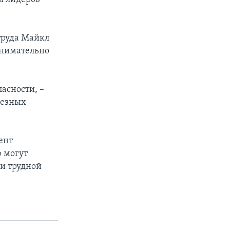
труда Майкл
внимательно
асности, –
рьезных
ент
 могут
и трудной