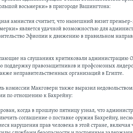
ольшой восьмерки» в пригороде Вашингтона:
ая амнистия считает, что нынешний визит премьер
мерки» является удачной возможностью для админис
вительство Эфиопии к движению в правильном напра
.
упающие на слушаниях критиковали администрацию О
ю поддержку правозащитников и профсоюзных лидеро
также неправительственных организаций в Египте.
ль комиссии Макговерн также выразил недовольством
ии по отношению к Бахрейну:
арован, когда в прошлую пятницу узнал, что админист
лючить соглашение о поставке оружия Бахрейну, несм
ся нарушения прав человека в этой стране, включая
илы службами безопасности и постоянные задержани