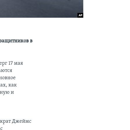
озащитников в
ерг 17 мая
аются
сновное
ах, как
дную и
ократ Джеймс
 с