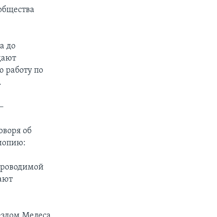
общества
а до
дают
 работу по
.
–
оворя об
иопию:
проводимой
ают
ездом Мелеса