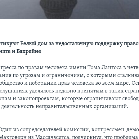
тикуют Белый дом за недостаточную поддержку прав
ипте и Бахрейне
гресса по правам человека имени Тома Лантоса в четв
ания по угрозам и ограничениям, с которыми сталкив
общество и поборники прав человека во всем мире. О
слушаниях уделялось недавно принятым в таких стран
онам и законопроектам, которые ограничивают свобо
деятельность неправительственных организаций.
Один из сопредседателей комиссии, конгрессмен-дем
Макговерн из Массачусетса, подчеркнул, что проблема