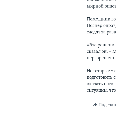
мирной оппо
Помощник гос
Познер оправ
следят за раз
«Это решение
сказал он. – 
неразрешенны
Некоторые эк
подготовить 
оказать посо
ситуации, что
Поделит