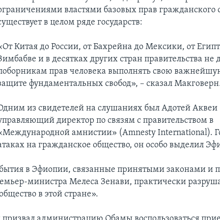
ограничениями властями базовых прав гражданского 
существует в целом ряде государств:
«От Китая до России, от Бахрейна до Мексики, от Египт
Зимбабве и в десятках других стран правительства не 
поборникам прав человека выполнять свою важнейшую
защите фундаментальных свобод», – сказал Макговерн
Одним из свидетелей на слушаниях был Адотей Аквеи 
управляющий директор по связям с правительством в
«Международной амнистии» (Amnesty International). Г
атаках на гражданское общество, он особо выделил Эф
бытия в Эфиопии, связанные принятыми законами и 
емьер-министра Мелеса Зенави, практически разруш
общество в этой стране».
 призвал администрацию Обамы воспользоваться при