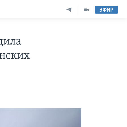
ЭФИР
дила
анских