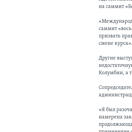
на саммит «Б
«Международн
саммит «вось
призвать пра
смене курса»
Другие выст
недостаточну
Колумбии, а 
Сопредседате
администрац
«Я был разоч
намерена зак
продолжающие
применение с