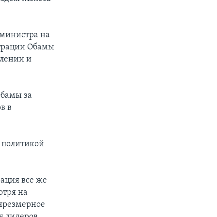
-министра на
трации Обамы
влении и
бамы за
в в
 политикой
рация все же
отря на
 чрезмерное
я лидеров