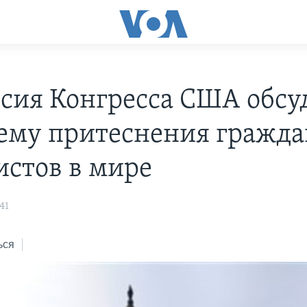
сия Конгресса США обсу
ему притеснения гражд
истов в мире
41
ься