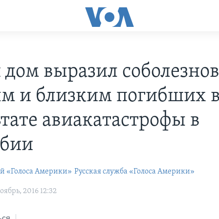
 дом выразил соболезно
м и близким погибших 
ьтате авиакатастрофы в
мбии
ей «Голоса Америки»
Русская служба «Голоса Америки»
ябрь, 2016 12:32
ься