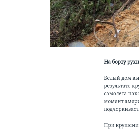
На борту рух
Белый дом вы
результате к
самолета нах
момент амери
подчеркивает
При крушении