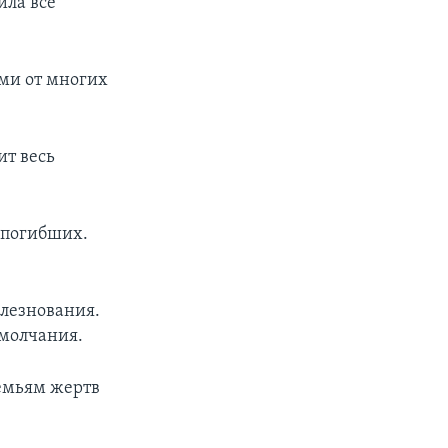
ила все
ми от многих
ит весь
 погибших.
олезнования.
 молчания.
емьям жертв