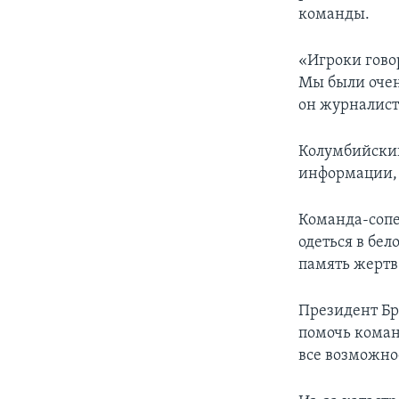
команды.
«Игроки говор
Мы были очень
он журналист
Колумбийский
информации, 
Команда-сопе
одеться в бел
память жертв
Президент Бр
помочь коман
все возможно