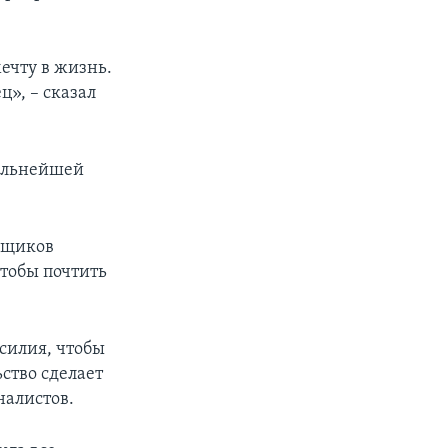
ечту в жизнь.
ц», – сказал
дальнейшей
ьщиков
чтобы почтить
силия, чтобы
ство сделает
налистов.