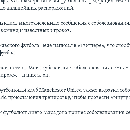
рофы Южноамериканская футбольная федерация отмен
 до дальнейших распоряжений.
оявились многочисленные сообщения с соболезнования
команд и известных игроков.
льского футбола Пеле написал в «Твиттере», что скорб
футбол.
ская потеря. Мои глубочайшие соболезнования семьям
иром», – написал он.
утбольный клуб Manchester United также выразил соб
drid приостановил тренировку, чтобы провести минуту
 футболист Диего Марадона принес соболезнования с
.