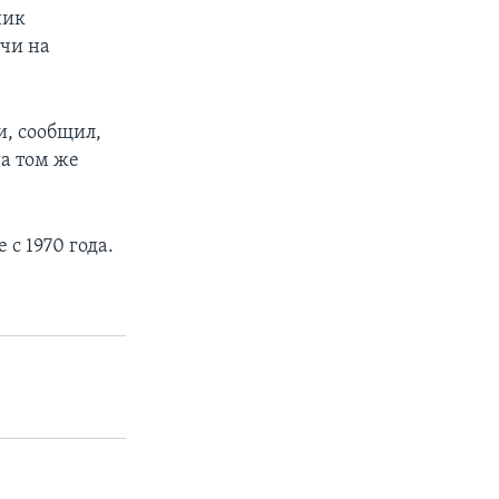
ник
чи на
и, сообщил,
на том же
с 1970 года.