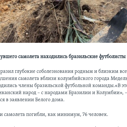
нувшего самолета находились бразильские футболисты
разил глубокие соболезнования родным и близким всех
рушения самолета вблизи колумбийского города Медел
одились члены бразильской футбольной команды.«В э
канский народ – с народами Бразилии и Колумбии», 
ся в заявлении Белого дома.
 самолета погибли, как минимум, 76 человек.