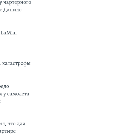
у чартерного
ос Данило
 LaMia,
а катастрофы
редо
м у самолета
с
л, что для
артире