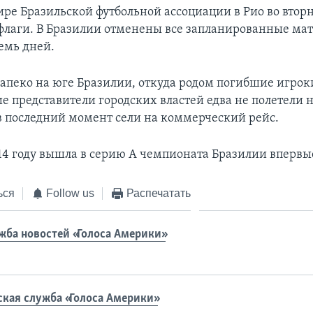
ире Бразильской футбольной ассоциации в Рио во втор
флаги. В Бразилии отменены все запланированные мат
емь дней.
апеко на юге Бразилии, откуда родом погибшие игрок
ие представители городских властей едва не полетели 
 в последний момент сели на коммерческий рейс.
14 году вышла в серию А чемпионата Бразилии впервые 
ься
Follow us
Распечатать
жба новостей «Голоса Америки»
ская служба «Голоса Америки»