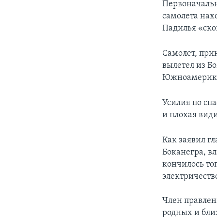
Первоначальн
самолета нах
Падилья «ско
Самолет, при
вылетел из Б
Южноамерикан
Усилия по сп
и плохая вид
Как заявил г
Боканегра, в
кончилось топ
электричеств
Член правлен
родных и бли