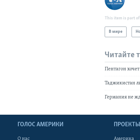
This item is part of
В мире
Н
Читайте 
Пентагон хочет
Таджикистан л
Германия не жд
ГОЛОС АМЕРИКИ
ПРОЕКТ
О нас
Америка