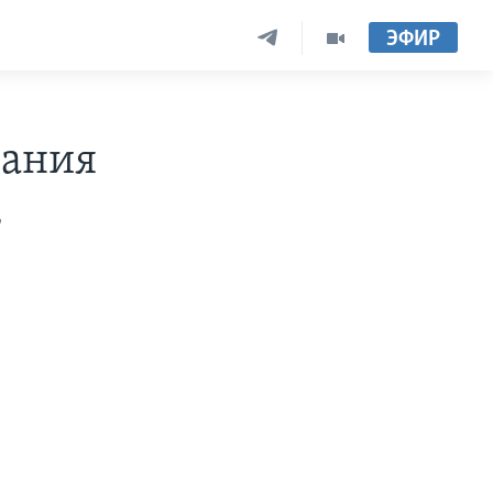
ЭФИР
вания
в