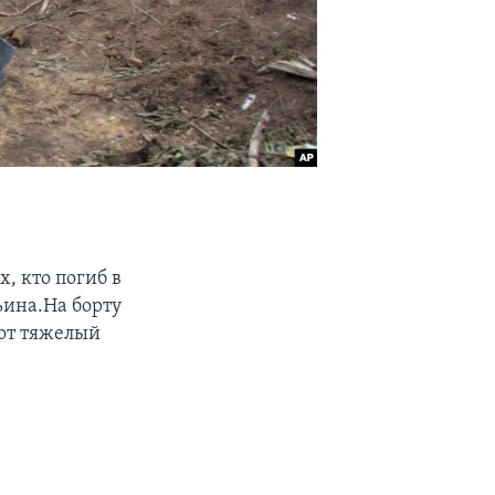
, кто погиб в
ьина.На борту
тот тяжелый
–