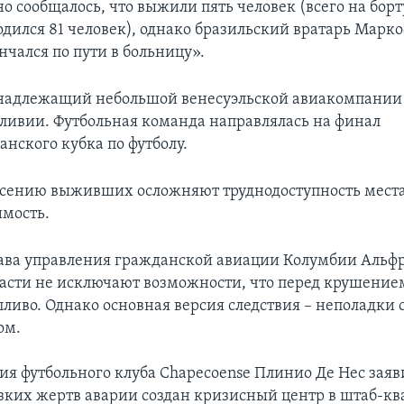
о сообщалось, что выжили пять человек (всего на борт
одился 81 человек), однако бразильский вратарь Марк
нчался по пути в больницу».
надлежащий небольшой венесуэльской авиакомпании
оливии. Футбольная команда направлялась на финал
ского кубка по футболу.
асению выживших осложняют труднодоступность мест
имость.
лава управления гражданской авиации Колумбии Альф
ласти не исключают возможности, что перед крушение
ливо. Однако основная версия следствия – неполадки 
ом.
ия футбольного клуба Chapecoense Плинио Де Нес заяви
зких жертв аварии создан кризисный центр в штаб-кв