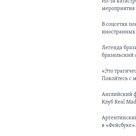
Из-за катаст
мероприятия
В соцсетях п
иностранных 
Легенда брази
бразильский 
«Это трагиче
Покойтесь с м
Английский ф
Клуб Real Ma
Аргентинский
в «Фейсбуке»