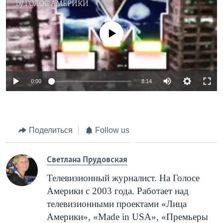
by
ГОЛОС АМЕРИКИ
No media source currently available
0:00
8:14
Поделиться
Follow us
Cветлана Прудовская
Телевизионный журналист. На Голосе
Америки с 2003 года. Работает над
телевизионными проектами «Лица
Америки», «
Made
in
USA
», «Премьеры