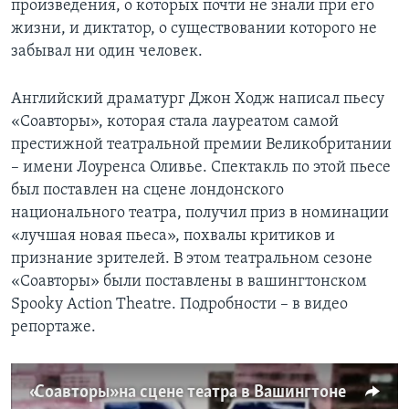
произведения, о которых почти не знали при его
жизни, и диктатор, о существовании которого не
Learning English
забывал ни один человек.
СОЦИАЛЬНЫЕ СЕТИ
Английский драматург Джон Ходж написал пьесу
«Соавторы», которая стала лауреатом самой
престижной театральной премии Великобритании
Языки
– имени Лоуренса Оливье. Спектакль по этой пьесе
был поставлен на сцене лондонского
национального театра, получил приз в номинации
«лучшая новая пьеса», похвалы критиков и
признание зрителей. В этом театральном сезоне
«Соавторы» были поставлены в вашингтонском
Spooky Action Theatre. Подробности – в видео
репортаже.
«Соавторы» на сцене театра в Вашингтоне