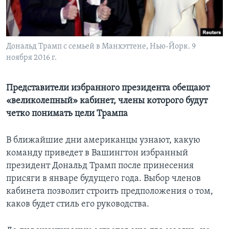
Learning English
СОЦИАЛЬНЫЕ СЕТИ
Дональд Трамп с семьей в Манхэттене, Нью-Йорк. 9
ноября 2016 г.
Представители избранного президента обещают
Языки
«великолепный» кабинет, члены которого будут
четко понимать цели Трампа
В ближайшие дни американцы узнают, какую
команду приведет в Вашингтон избранный
президент Дональд Трамп после принесения
присяги в январе будущего года. Выбор членов
кабинета позволит строить предположения о том,
каков будет стиль его руководства.