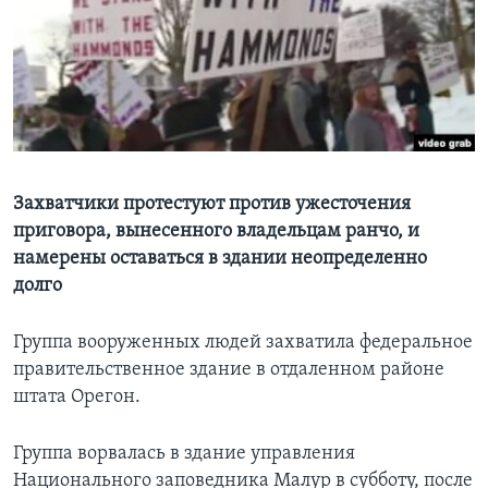
Learning English
СОЦИАЛЬНЫЕ СЕТИ
Языки
Захватчики протестуют против ужесточения
приговора, вынесенного владельцам ранчо, и
намерены оставаться в здании неопределенно
долго
Группа вооруженных людей захватила федеральное
правительственное здание в отдаленном районе
штата Орегон.
Группа ворвалась в здание управления
Национального заповедника Малур в субботу, после