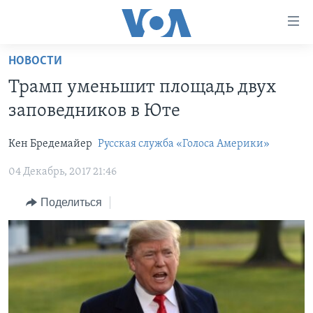
Линки
доступности
Перейти
НОВОСТИ
на
ГЛАВНОЕ
Трамп уменьшит площадь двух
основной
ПРОГРАММЫ
контент
заповедников в Юте
ПРОЕКТЫ
Перейти
АМЕРИКА
к
Кен Бредемайер
Русская служба «Голоса Америки»
ЭКСПЕРТИЗА
НОВОСТИ ЗА МИНУТУ
УЧИМ АНГЛИЙСКИЙ
основной
04 Декабрь, 2017 21:46
ИНТЕРВЬЮ
ИТОГИ
НАША АМЕРИКАНСКАЯ ИСТОРИЯ
навигации
Перейти
ФАКТЫ ПРОТИВ ФЕЙКОВ
ПОЧЕМУ ЭТО ВАЖНО?
А КАК В АМЕРИКЕ?
Поделиться
в
ЗА СВОБОДУ ПРЕССЫ
ДИСКУССИЯ VOA
АРТЕФАКТЫ
поиск
УЧИМ АНГЛИЙСКИЙ
ДЕТАЛИ
АМЕРИКАНСКИЕ ГОРОДКИ
ВИДЕО
НЬЮ-ЙОРК NEW YORK
ТЕСТЫ
ПОДПИСКА НА НОВОСТИ
АМЕРИКА. БОЛЬШОЕ ПУТЕШЕСТВИЕ