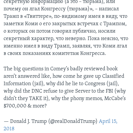
секретную информацию (а это – тюрьма), или
почему он лгал Конгрессу (тюрьма)», – написал
Трамп в «Твиттере», по-видимому имея в виду, что
заметки Коми о его закрытых встречах с Трампом,
о которых он потом говорил публично, носили
секретный характер, что неверно. Пока неясно, что
именно имел в виду Трамп, заявляя, что Коми лгал
в своих показаниях комитетам Конгресса.
The big questions in Comey’s badly reviewed book
aren’t answered like, how come he gave up Classified
Information (jail), why did he lie to Congress (jail),
why did the DNC refuse to give Server to the FBI (why
didn’t they TAKE it), why the phony memos, McCabe’s
$700,000 & more?
— Donald J. Trump (@realDonaldTrump)
April 15,
2018