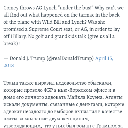
Comey throws AG Lynch “under the bus!” Why can’t we
all find out what happened on the tarmac in the back
of the plane with Wild Bill and Lynch? Was she
promised a Supreme Court seat, or AG, in order to lay
off Hillary. No golf and grandkids talk (give us all a
break)!
— Donald J. Trump (@realDonaldTrump)
April 15,
2018
Трамп также выразил недовольство обысками,
которые провело ФБР в нью-йоркском офисе и в
доме его личного адвоката Майкла Коуэна. Агенты
искали документы, связанные с деньгами, которые
адвокат незадолго до выборов выплатил в качестве
платы за молчание двум женщинам,
утверждающим, что у них был роман с Трампом за