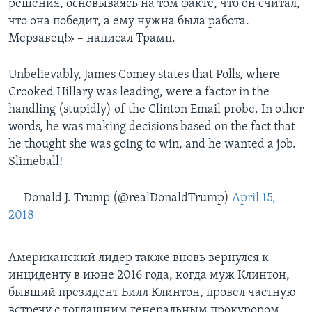
решения, основываясь на том факте, что он считал,
что она победит, а ему нужна была работа.
Мерзавец!» – написал Трамп.
Unbelievably, James Comey states that Polls, where
Crooked Hillary was leading, were a factor in the
handling (stupidly) of the Clinton Email probe. In other
words, he was making decisions based on the fact that
he thought she was going to win, and he wanted a job.
Slimeball!
— Donald J. Trump (@realDonaldTrump)
April 15,
2018
Американский лидер также вновь вернулся к
инциденту в июне 2016 года, когда муж Клинтон,
бывший президент Билл Клинтон, провел частную
встречу с тогдашним генеральным прокурором