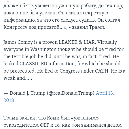
должен быть уволен за ужасную работу, до тех пор,
пока он не был уволен. Он сливал секретную
информацию, за что его следует судить. Он солгал
Конгрессу под присягой…», - заявил Трамп.
James Comey is a proven LEAKER & LIAR. Virtually
everyone in Washington thought he should be fired for
the terrible job he did-until he was, in fact, fired. He
leaked CLASSIFIED information, for which he should
be prosecuted. He lied to Congress under OATH. He is a
weak and.....
— Donald J. Trump (@realDonaldTrump)
April 13,
2018
Трамп заявил, что Коми был «ужасным»
руководителем ФБР и то, как «он занимался делом