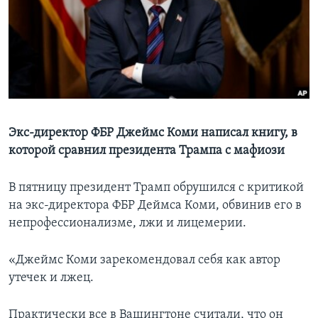
Learning English
СОЦИАЛЬНЫЕ СЕТИ
Языки
Экс-директор ФБР Джеймс Коми написал книгу, в
которой сравнил президента Трампа с мафиози
В пятницу президент Трамп обрушился с критикой
на экс-директора ФБР Деймса Коми, обвинив его в
непрофессионализме, лжи и лицемерии.
«Джеймс Коми зарекомендовал себя как автор
утечек и лжец.
Практически все в Вашингтоне считали, что он