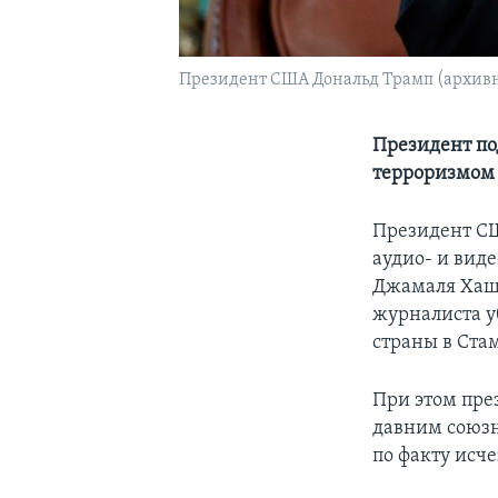
Президент США Дональд Трамп (архивн
Президент по
терроризмом
Президент СШ
аудио- и вид
Джамаля Хашо
журналиста у
страны в Стам
При этом пре
давним союзн
по факту исч