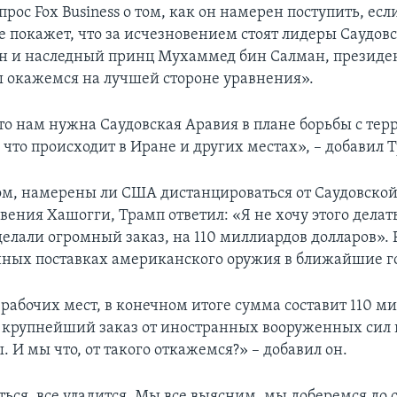
прос Fox Business о том, как он намерен поступить, есл
е покажет, что за исчезновением стоят лидеры Саудов
н и наследный принц Мухаммед бин Салман, президен
 окажемся на лучшей стороне уравнения».
что нам нужна Саудовская Аравия в плане борьбы с те
 что происходит в Иране и других местах», – добавил 
том, намерены ли США дистанцироваться от Саудовской
вения Хашогги, Трамп ответил: «Я не хочу этого делать
делали огромный заказ, на 110 миллиардов долларов». 
ных поставках американского оружия в ближайшие г
 рабочих мест, в конечном итоге сумма составит 110 м
о крупнейший заказ от иностранных вооруженных сил 
 И мы что, от такого откажемся?» – добавил он.
ься, все уладится. Мы все выясним, мы доберемся до с