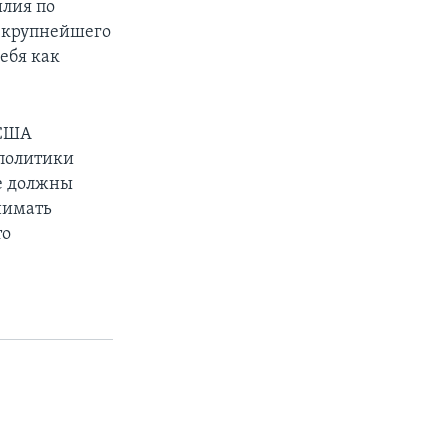
илия по
 крупнейшего
ебя как
 США
 политики
е должны
инимать
то