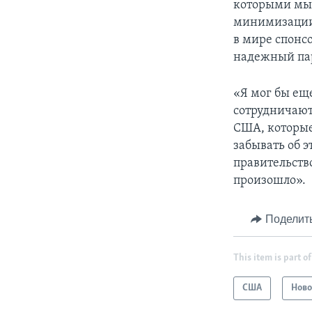
которыми мы р
минимизации
в мире спонс
надежный пар
«Я мог бы ещ
сотрудничают
США, которые
забывать об э
правительство
произошло».
Поделит
This item is part of
США
Ново