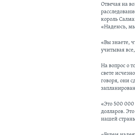
Отвечая на во
расследовани
король Салма
«Надеюсь, мы
«Вы знаете, 
учитывая все,
На вопрос о 
свете исчезно
говоря, они с
запланирован
«Это 500 000
долларов. Эт
нашей страны.
«Будем надеят