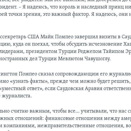
зидент. – Я надеюсь, что король и наследный принц ни
оей точки зрения, это важный фактор. Я надеюсь, они 
ссекретарь США Майк Помпео завершил визиты в Сау
цию, куда он поехал, чтобы обсудить исчезновение Ха
лидерами, президентом Турции Реджепом Тайипом Э
ностранных дел Турции Мевлютом Чавушоглу.
шингтон Помпео сказал сопровождающим его журналис
мо «узнать факты», прежде чем можно будет решить
«уместный ответ», если Саудовская Аравия ответствен
 журналиста.
льно считаю важным, чтобы все… учитывали, что нас с
ажных отношений: финансовые отношения между ам
и компаниями, межправительственные отношения, во