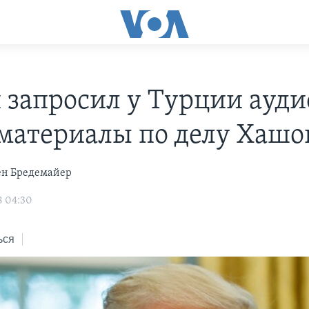
 запросил у Турции ауди
материалы по делу Хашо
ен Бредемайер
8 04:30
ься