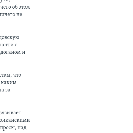
чего об этом
ничего не
довскую
шогги с
рдоганом и
там, что
, каким
на за
вязывает
ериканскими
просы, над