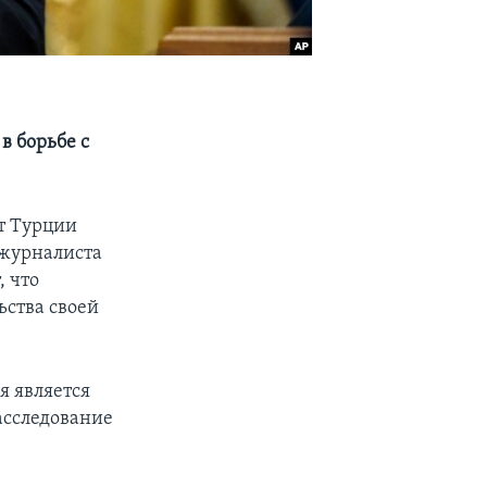
в борьбе с
от Турции
 журналиста
, что
ьства своей
я является
асследование