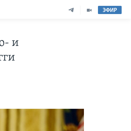
ЭФИР
о- и
гги