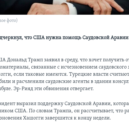
ое фото)
дчеркнул, что США нужна помощь Саудовской Аравии 
А Дональд Трамп заявил в среду, что хочет получить 
еоматериалы, связанные с исчезновением саудовского
гги, если таковые имеются. Турецкие власти считают
били и расчленили саудовские агенты в здании консул
буле. Эр-Рияд эти обвинения отвергает.
зидент выразил поддержку Саудовской Аравии, котора
иком США. По словам Трампа, он рассчитывает, что р
езновения Хашогги завершится к концу недели.