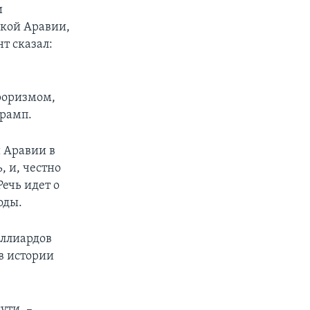
и
ской Аравии,
т сказал:
рроризмом,
Трамп.
 Аравии в
, и, честно
Речь идет о
оды.
иллиардов
в истории
ути, –