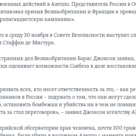
военных действий в Алеппо. Представитель России в 
итиковал призыв Великобритании и Франции к прове
пропагандистскую кампанию».
о в среду 30 ноября в Совете Безопасности выступит 
 Стаффан де Мистура.
транных дел Великобритании Борис Джонсон заявил,
ки оценивает возможности Совбеза в деле восстановл
извать всех, кто несет ответственность за это, – как 
ронников в России – подумать о том, что они могут сдел
, остановить бомбежки и убийства ни в чем не пови
ть за стол переговоров», – заявил Джонсон агентству A
рийской обсерватории прав человека, почти 300 граж
ебенка, были убиты в восточном Алеппо с момента нач