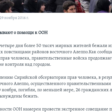
9 ноября 2016 г.
зывают о помощи к ООН
 четыре дня более 50 тысяч мирных жителей бежали и
 повстанцами районов восточного Алеппо.Как сообщ
 прав человека, правительственные войска продолжаю
ие контроля над городом.
влению Сирийской обсерватории прав человека, в резу
точного Алеппо, осуществленного правительственными
0 ноября, погибли, по меньшей мере, 26 гражданских 
вынуждены бежать.
сности ООН намерен провести экстренное совещание п