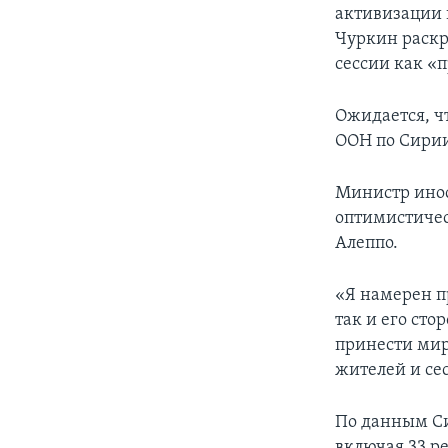
активизации 
Чуркин раскр
сессии как «
Ожидается, чт
ООН по Сирии
Министр инос
оптимистичес
Алеппо.
«Я намерен пр
так и его сто
принести мир
жителей и сес
По данным Си
включая 33 р