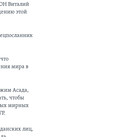
ООН Виталий
дению этой
спецпосланник
 что
ения мира в
режим Асада,
ать, чтобы
нных мирных
FP.
данских лиц,
ала