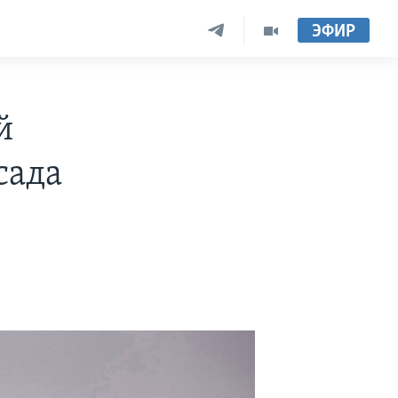
ЭФИР
й
сада