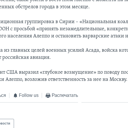
енных обстрелов города в этом месяце.
зиционная группировка в Сирии – «Национальная коа
 ООН с просьбой «принять незамедлительные, конкрет
го населения Алеппо и остановить варварские атаки н
на из главных целей военных усилий Асада, войска кот
 российская авиация.
нт США выразил «глубокое возмущение» по поводу по
и Алеппо, возложив ответственность за нее на Москву.
ься
Follow us
Распечатать
овости