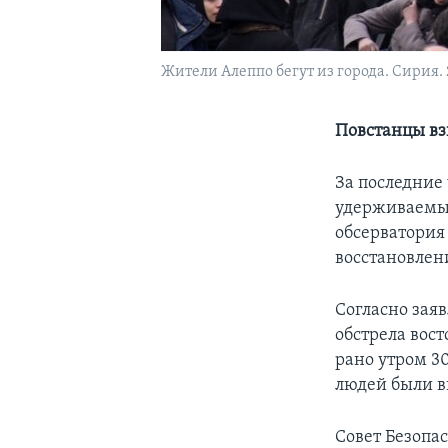
Жители Алеппо бегут из города. Сирия. 2
Повстанцы в
За последние
удерживаемых
обсерватория
восстановлен
Согласно зая
обстрела вос
рано утром 3
людей были 
Совет Безопа