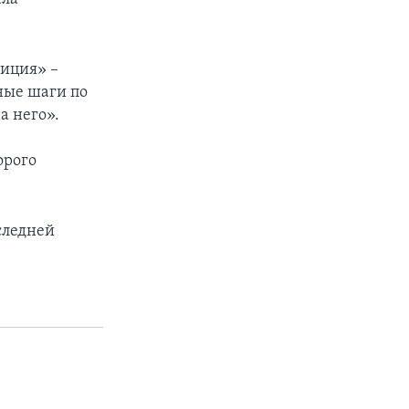
лиция» –
ные шаги по
а него».
орого
следней