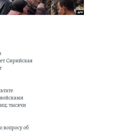
з
ает Сирийская
т
льтате
 войсками
лиц; тысячи
о вопросу об