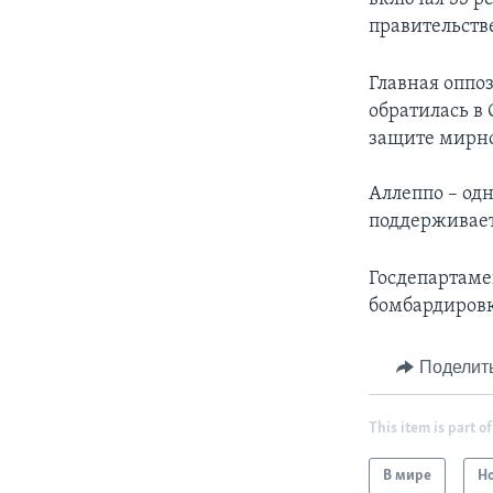
правительств
Главная оппо
обратилась в
защите мирно
Аллеппо – од
поддерживает
Госдепартаме
бомбардировк
Поделит
This item is part of
В мире
Н