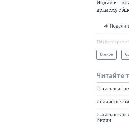
Индии и Паки
прямому обще
Поделит
This item is part of
В мире
С
Читайте 
Пакистан и Инд
Индийские само
Пакистанский 
Индии