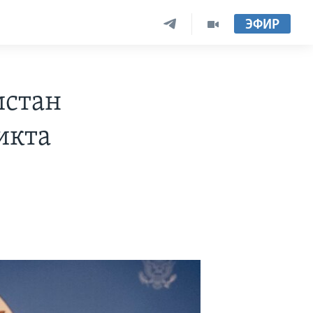
ЭФИР
истан
икта