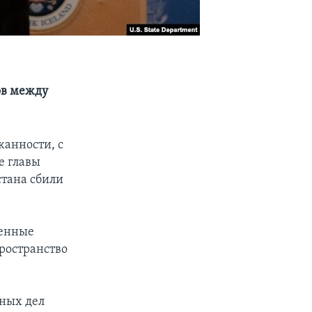
ов между
анности, с
е главы
стана сбили
оенные
пространство
нных дел