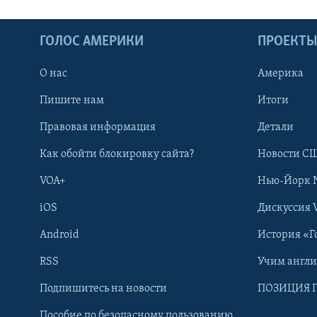
ГОЛОС АМЕРИКИ
ПРОЕКТ
О нас
Америка
Пишите нам
Итоги
Правовая информация
Детали
Как обойти блокировку сайта?
Новости СШ
VOA+
Нью-Йорк 
iOS
Дискуссия 
Android
История «Г
RSS
Учим англ
Learning English
Подпишитесь на новости
ПОЗИЦИЯ 
Пособие по безопасному пользованию