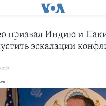
о призвал Индию и Пак
пустить эскалации конфл
 17:47
ься