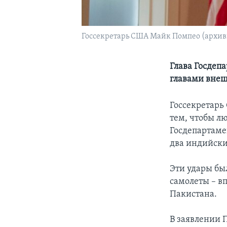
Госсекретарь США Майк Помпео (архив
Глава Госдеп
главами внеш
Госсекретарь
тем, чтобы л
Госдепартамен
два индийски
Эти удары бы
самолеты – вп
Пакистана.
В заявлении 