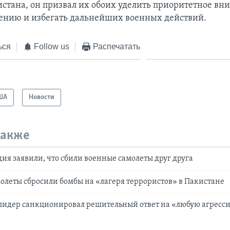
стана, он призвал их обоих уделить приоритетное вн
нию и избегать дальнейших военных действий.
ься
Follow us
Распечатать
ША
Новости
также
ия заявили, что сбили военные самолеты друг друга
леты сбросили бомбы на «лагеря террористов» в Пакистане
лидер санкционировал решительный ответ на «любую агресси