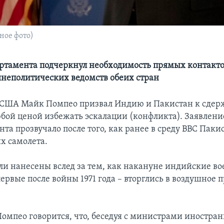
ное фото)
артамента подчеркнул необходимость прямых контакт
неполитических ведомств обеих стран
 США Майк Помпео призвал Индию и Пакистан к сдерж
юбой ценой избежать эскалации (конфликта). Заявлени
та прозвучало после того, как ранее в среду ВВС Паки
х самолета.
ли нанесены вслед за тем, как накануне индийские в
ервые после войны 1971 года – вторглись в воздушное 
Помпео говорится, что, беседуя с министрами иностра