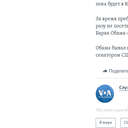
пока будет в 
За время пре
разу не посет
Барак Обама-
Обама бывал в
сенатором С
Поделит
Слу
This item is part of
В мире
С