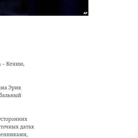
 – Кению,
ома Эрик
обальный
вусторонних
 точных датах
твенниками,