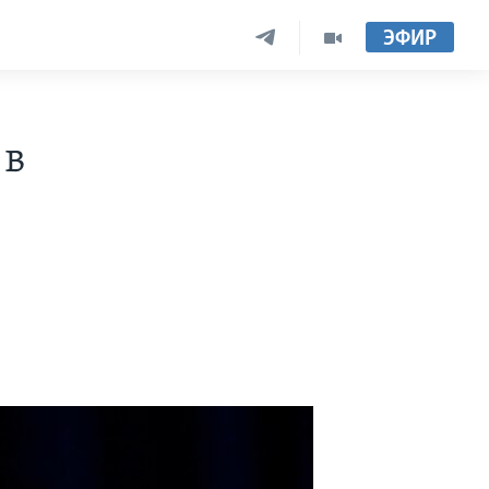
ЭФИР
 в