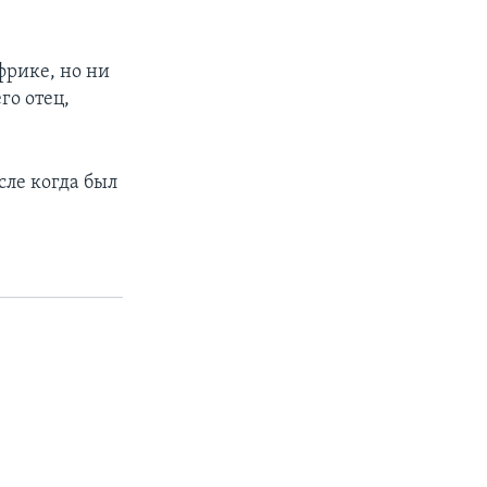
фрике, но ни
го отец,
сле когда был