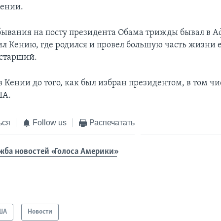
Кении.
бывания на посту президента Обама трижды бывал в А
ил Кению, где родился и провел большую часть жизни е
старший.
 Кении до того, как был избран президентом, в том чи
ША.
ься
Follow us
Распечатать
жба новостей «Голоса Америки»
ША
Новости