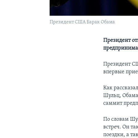
Президент США Барак Обама
Президент отп
предпринима
Президент СШ
впервые приех
Как рассказа
Шульц, Обама
саммит пред
По словам Шу
встреч. Он та
поездки, а та