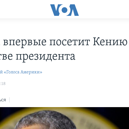
 впервые посетит Кению
тве президента
ей «Голоса Америки»
:18
ься