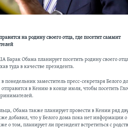
равится на родину своего отца, где посетит саммит
телей
А Барак Обама планирует посетить родину своего отца
ав туда в качестве президента.
л в понедельник заместитель пресс-секретаря Белого д
 отправится в Кению в конце июля, чтобы посетить Гл
принимателей.
льца, Обама также планирует провести в Кении ряд д
кже добавил, что у Белого дома пока нет информации о
кже о том, планирует ли президент встретиться с родс