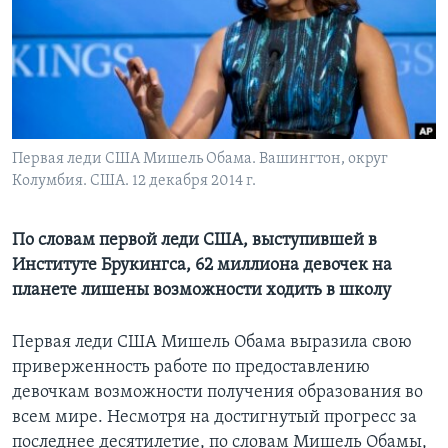
Learning English
СОЦИАЛЬНЫЕ СЕТИ
Первая леди США Мишель Обама. Вашингтон, округ
Колумбия. США. 12 декабря 2014 г.
Языки
По словам первой леди США, выступившей в
Институте Брукингса, 62 миллиона девочек на
планете лишены возможности ходить в школу
Первая леди США Мишель Обама выразила свою
приверженность работе по предоставлению
девочкам возможности получения образования во
всем мире. Несмотря на достигнутый прогресс за
последнее десятилетие, по словам Мишель Обамы,