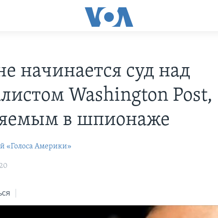
не начинается суд над
листом Washington Post,
яемым в шпионаже
ей «Голоса Америки»
:20
ься