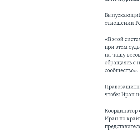
Выпускающий 
отношении Ре
«В этой систе
при этом судь
на чашу весов
обращаясь с 
сообщество».
Правозащитна
чтобы Иран н
Координатор 
Иран по крайн
представителе