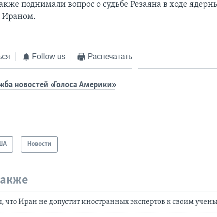
акже поднимали вопрос о судьбе Резаяна в ходе ядерн
с Ираном.
ься
Follow us
Распечатать
жба новостей «Голоса Америки»
ША
Новости
также
, что Иран не допустит иностранных экспертов к своим учен