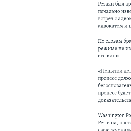
Резаян был а
печально изв
встреч с адво
адвокатом и 
По словам бр
режиме не из 
его вины.
«Попытки док
процесс долж
безосновател
процесс будет
доказательств
Washington P
Резаяна, нас
свою журнали