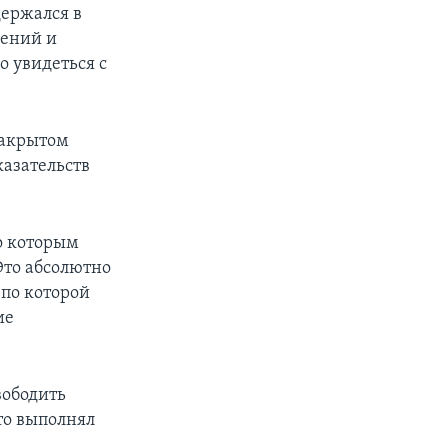
держался в
нений и
о увидеться с
закрытом
казательств
по которым
Это абсолютно
 по которой
ие
вободить
то выполнял