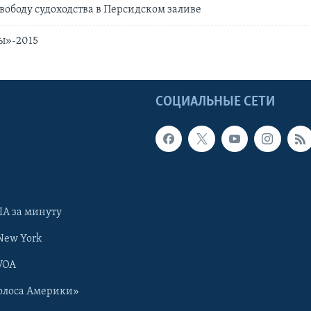
вободу судоходства в Персидском заливе
ы»-2015
Ы
СОЦИАЛЬНЫЕ СЕТИ
А за минуту
New York
VOA
олоса Америки»