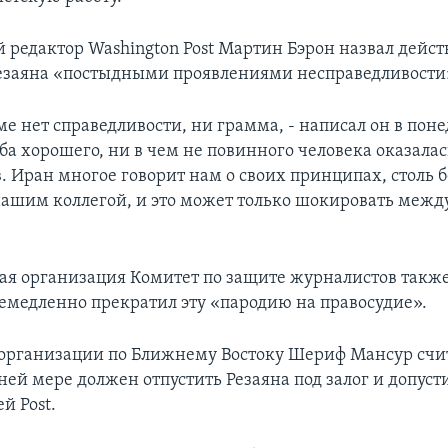
редактор Washington Post Мартин Бэрон назвал дейст
заяна «постыдными проявлениями несправедливости
ме нет справедливости, ни грамма, - написал он в поне
ба хорошего, ни в чем не повинного человека оказалас
. Иран многое говорит нам о своих принципах, столь 
нашим коллегой, и это может только шокировать меж
я организация Комитет по защите журналистов также
емедленно прекратил эту «пародию на правосудие».
организации по Ближнему Востоку Шериф Мансур счит
ей мере должен отпустить Резаяна под залог и допусти
й Post.