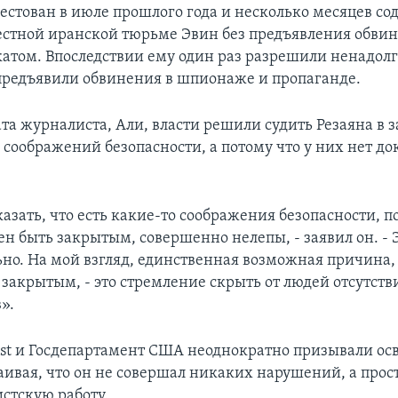
рестован в июле прошлого года и несколько месяцев со
естной иранской тюрьме Эвин без предъявления обви
катом. Впоследствии ему один раз разрешили ненадолг
предъявили обвинения в шпионаже и пропаганде.
ата журналиста, Али, власти решили судить Резаяна в 
соображений безопасности, а потому что у них нет до
азать, что есть какие-то соображения безопасности, 
ен быть закрытым, совершенно нелепы, - заявил он. - 
ьно. На мой взгляд, единственная возможная причина,
 закрытым, - это стремление скрыть от людей отсутств
».
ost и Госдепартамент США неоднократно призывали ос
таивая, что он не совершал никаких нарушений, а прос
стскую работу.