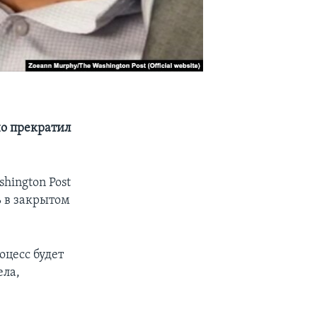
но прекратил
hington Post
ь в закрытом
оцесс будет
ела,