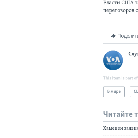
Власти США т
переговоров 
Поделит
Слу
This item is part of
В мире
С
Читайте 
Хаменеи заявил