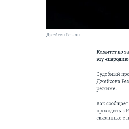
Джейсон Резаян
Комитет по з
эту «пародию
Судебный про
Джейсона Рез
режиме.
Как сообщает
проходить в 
связанные с 