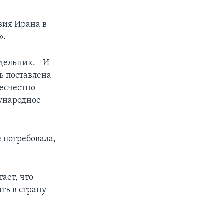
вия Ирана в
».
дельник. - И
ь поставлена
бесчестно
дународное
 потребовала,
ает, что
ть в страну