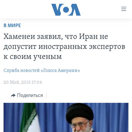
Линки
доступности
Перейти
В МИРЕ
на
ГЛАВНОЕ
Хаменеи заявил, что Иран не
основной
ПРОГРАММЫ
контент
допустит иностранных экспертов
ПРОЕКТЫ
Перейти
АМЕРИКА
к своим ученым
к
ЭКСПЕРТИЗА
НОВОСТИ ЗА МИНУТУ
УЧИМ АНГЛИЙСКИЙ
основной
Служба новостей «Голоса Америки»
ИНТЕРВЬЮ
ИТОГИ
НАША АМЕРИКАНСКАЯ ИСТОРИЯ
навигации
Перейти
20 Май, 2015 17:04
ФАКТЫ ПРОТИВ ФЕЙКОВ
ПОЧЕМУ ЭТО ВАЖНО?
А КАК В АМЕРИКЕ?
в
ЗА СВОБОДУ ПРЕССЫ
Поделиться
ДИСКУССИЯ VOA
АРТЕФАКТЫ
поиск
УЧИМ АНГЛИЙСКИЙ
ДЕТАЛИ
АМЕРИКАНСКИЕ ГОРОДКИ
ВИДЕО
НЬЮ-ЙОРК NEW YORK
ТЕСТЫ
ПОДПИСКА НА НОВОСТИ
АМЕРИКА. БОЛЬШОЕ ПУТЕШЕСТВИЕ