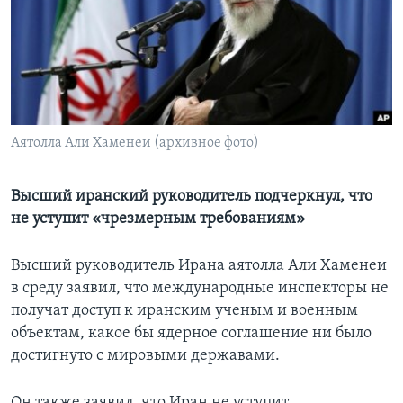
Learning English
СОЦИАЛЬНЫЕ СЕТИ
Аятолла Али Хаменеи (архивное фото)
Языки
Высший иранский руководитель подчеркнул, что
не уступит «чрезмерным требованиям»
Высший руководитель Ирана аятолла Али Хаменеи
в среду заявил, что международные инспекторы не
получат доступ к иранским ученым и военным
объектам, какое бы ядерное соглашение ни было
достигнуто с мировыми державами.
Он также заявил, что Иран не уступит