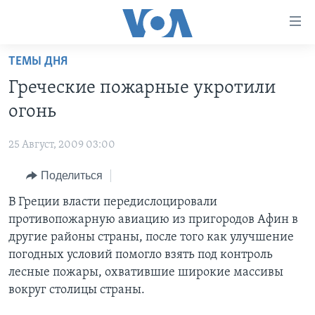
Линки
доступности
Перейти
ТЕМЫ ДНЯ
на
ГЛАВНОЕ
Греческие пожарные укротили
основной
ПРОГРАММЫ
контент
огонь
ПРОЕКТЫ
Перейти
АМЕРИКА
к
25 Август, 2009 03:00
ЭКСПЕРТИЗА
НОВОСТИ ЗА МИНУТУ
УЧИМ АНГЛИЙСКИЙ
основной
Поделиться
ИНТЕРВЬЮ
ИТОГИ
НАША АМЕРИКАНСКАЯ ИСТОРИЯ
навигации
Перейти
ФАКТЫ ПРОТИВ ФЕЙКОВ
В Греции власти передислоцировали
ПОЧЕМУ ЭТО ВАЖНО?
А КАК В АМЕРИКЕ?
в
противопожарную авиацию из пригородов Афин в
ЗА СВОБОДУ ПРЕССЫ
ДИСКУССИЯ VOA
АРТЕФАКТЫ
поиск
другие районы страны, после того как улучшение
УЧИМ АНГЛИЙСКИЙ
ДЕТАЛИ
АМЕРИКАНСКИЕ ГОРОДКИ
погодных условий помогло взять под контроль
лесные пожары, охватившие широкие массивы
ВИДЕО
НЬЮ-ЙОРК NEW YORK
ТЕСТЫ
вокруг столицы страны.
ПОДПИСКА НА НОВОСТИ
АМЕРИКА. БОЛЬШОЕ ПУТЕШЕСТВИЕ