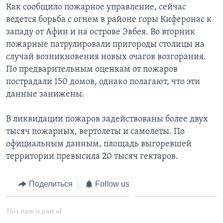
Как сообщило пожарное управление, сейчас
Learning English
ведется борьба с огнем в районе горы Киферонас к
западу от Афин и на острове Эвбея. Во вторник
пожарные патрулировали пригороды столицы на
СОЦИАЛЬНЫЕ СЕТИ
случай возникновения новых очагов возгорания.
По предварительным оценкам от пожаров
пострадали 150 домов, однако полагают, что эти
Языки
данные занижены.
В ликвидации пожаров задействованы более двух
тысяч пожарных, вертолеты и самолеты. По
официальным данным, площадь выгоревшей
территории превысила 20 тысяч гектаров.
Поделиться
Follow us
This item is part of