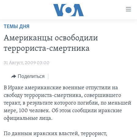
Линки
доступности
Перейти
ТЕМЫ ДНЯ
на
ГЛАВНОЕ
Американцы освободили
основной
ПРОГРАММЫ
контент
террориста-смертника
ПРОЕКТЫ
Перейти
АМЕРИКА
к
31 Август, 2009 03:00
ЭКСПЕРТИЗА
НОВОСТИ ЗА МИНУТУ
УЧИМ АНГЛИЙСКИЙ
основной
Поделиться
ИНТЕРВЬЮ
ИТОГИ
НАША АМЕРИКАНСКАЯ ИСТОРИЯ
навигации
Перейти
ФАКТЫ ПРОТИВ ФЕЙКОВ
В Ираке американские военные отпустили на
ПОЧЕМУ ЭТО ВАЖНО?
А КАК В АМЕРИКЕ?
в
свободу террориста-смертника, совершившего
ЗА СВОБОДУ ПРЕССЫ
ДИСКУССИЯ VOA
АРТЕФАКТЫ
поиск
теракт, в результате которого погибли, по меньшей
УЧИМ АНГЛИЙСКИЙ
ДЕТАЛИ
АМЕРИКАНСКИЕ ГОРОДКИ
мере, 100 человек. Об этом сообщили иракские
официальные лица.
ВИДЕО
НЬЮ-ЙОРК NEW YORK
ТЕСТЫ
ПОДПИСКА НА НОВОСТИ
АМЕРИКА. БОЛЬШОЕ ПУТЕШЕСТВИЕ
По данным иракских властей, террорист,