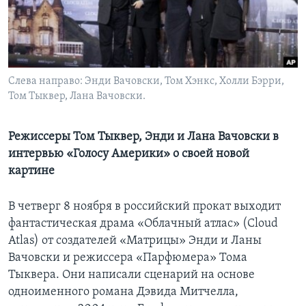
Learning English
СОЦИАЛЬНЫЕ СЕТИ
Слева направо: Энди Вачовски, Том Хэнкс, Холли Бэрри,
Том Тыквер, Лана Вачовски.
Языки
Режиссеры Том Тыквер, Энди и Лана Вачовски в
интервью «Голосу Америки» о своей новой
картине
В четверг 8 ноября в российский прокат выходит
фантастическая драма «Облачный атлас» (Cloud
Atlas) от создателей «Матрицы» Энди и Ланы
Вачовски и режиссера «Парфюмера» Тома
Тыквера. Они написали сценарий на основе
одноименного романа Дэвида Митчелла,