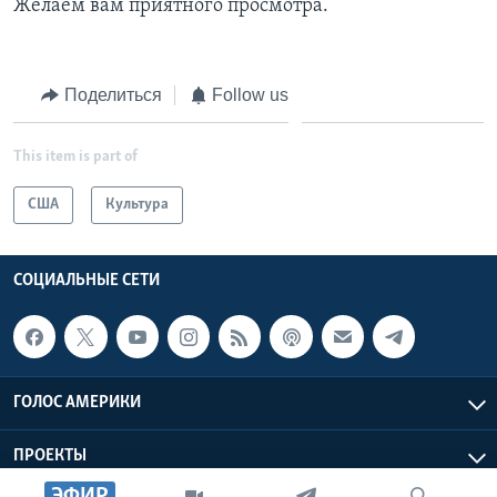
Желаем вам приятного просмотра.
Learning English
Поделиться
Follow us
СОЦИАЛЬНЫЕ СЕТИ
This item is part of
Языки
США
Культура
СОЦИАЛЬНЫЕ СЕТИ
ГОЛОС АМЕРИКИ
ПРОЕКТЫ
ЭФИР