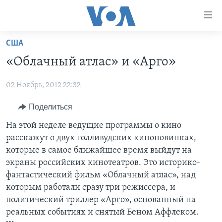
Линки
доступности
Перейти
США
на
ГЛАВНОЕ
«Облачный атлас» и «Арго»
основной
ПРОГРАММЫ
контент
02 Ноябрь, 2012 22:32
ПРОЕКТЫ
Перейти
АМЕРИКА
к
ЭКСПЕРТИЗА
Поделиться
НОВОСТИ ЗА МИНУТУ
УЧИМ АНГЛИЙСКИЙ
основной
ИНТЕРВЬЮ
ИТОГИ
НАША АМЕРИКАНСКАЯ ИСТОРИЯ
На этой неделе ведущие программы о кино
навигации
расскажут о двух голливудских киноновинках,
Перейти
ФАКТЫ ПРОТИВ ФЕЙКОВ
ПОЧЕМУ ЭТО ВАЖНО?
А КАК В АМЕРИКЕ?
которые в самое ближайшее время выйдут на
в
ЗА СВОБОДУ ПРЕССЫ
ДИСКУССИЯ VOA
АРТЕФАКТЫ
экраны российских кинотеатров. Это историко-
поиск
фантастический фильм «Облачный атлас», над
УЧИМ АНГЛИЙСКИЙ
ДЕТАЛИ
АМЕРИКАНСКИЕ ГОРОДКИ
которым работали сразу три режиссера, и
ВИДЕО
НЬЮ-ЙОРК NEW YORK
ТЕСТЫ
политический триллер «Арго», основанный на
реальных событиях и снятый Беном Аффлеком.
ПОДПИСКА НА НОВОСТИ
АМЕРИКА. БОЛЬШОЕ ПУТЕШЕСТВИЕ