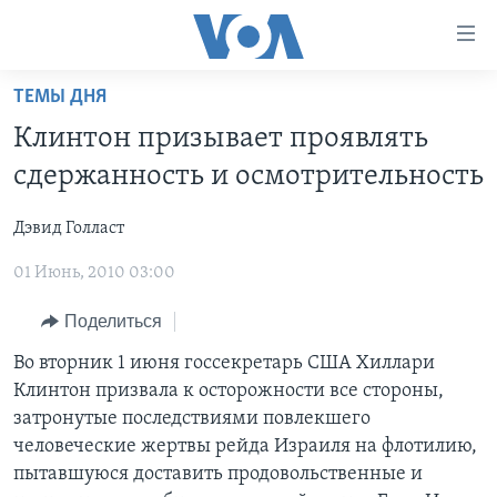
Линки
доступности
Перейти
ТЕМЫ ДНЯ
на
ГЛАВНОЕ
Клинтон призывает проявлять
основной
ПРОГРАММЫ
контент
сдержанность и осмотрительность
ПРОЕКТЫ
Перейти
АМЕРИКА
к
Дэвид Голласт
ЭКСПЕРТИЗА
НОВОСТИ ЗА МИНУТУ
УЧИМ АНГЛИЙСКИЙ
основной
01 Июнь, 2010 03:00
ИНТЕРВЬЮ
ИТОГИ
НАША АМЕРИКАНСКАЯ ИСТОРИЯ
навигации
Перейти
ФАКТЫ ПРОТИВ ФЕЙКОВ
ПОЧЕМУ ЭТО ВАЖНО?
А КАК В АМЕРИКЕ?
Поделиться
в
ЗА СВОБОДУ ПРЕССЫ
ДИСКУССИЯ VOA
АРТЕФАКТЫ
Во вторник 1 июня госсекретарь США Хиллари
поиск
Клинтон призвала к осторожности все стороны,
УЧИМ АНГЛИЙСКИЙ
ДЕТАЛИ
АМЕРИКАНСКИЕ ГОРОДКИ
затронутые последствиями повлекшего
ВИДЕО
НЬЮ-ЙОРК NEW YORK
ТЕСТЫ
человеческие жертвы рейда Израиля на флотилию,
пытавшуюся доставить продовольственные и
ПОДПИСКА НА НОВОСТИ
АМЕРИКА. БОЛЬШОЕ ПУТЕШЕСТВИЕ