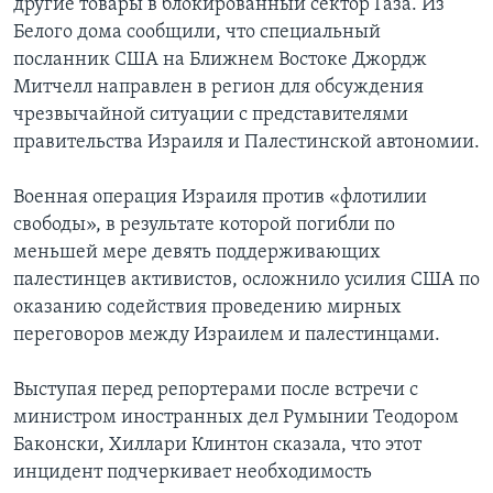
другие товары в блокированный сектор Газа. Из
Белого дома сообщили, что специальный
Learning English
посланник США на Ближнем Востоке Джордж
Митчелл направлен в регион для обсуждения
СОЦИАЛЬНЫЕ СЕТИ
чрезвычайной ситуации с представителями
правительства Израиля и Палестинской автономии.
Военная операция Израиля против «флотилии
Языки
свободы», в результате которой погибли по
меньшей мере девять поддерживающих
палестинцев активистов, осложнило усилия США по
оказанию содействия проведению мирных
переговоров между Израилем и палестинцами.
Выступая перед репортерами после встречи с
министром иностранных дел Румынии Теодором
Баконски, Хиллари Клинтон сказала, что этот
инцидент подчеркивает необходимость