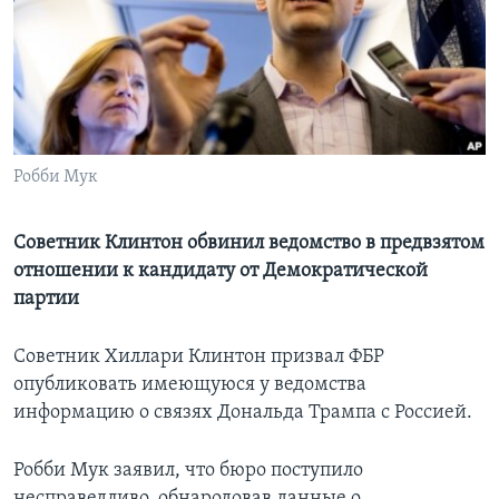
Learning English
СОЦИАЛЬНЫЕ СЕТИ
Робби Мук
Языки
Советник Клинтон обвинил ведомство в предвзятом
отношении к кандидату от Демократической
партии
Советник Хиллари Клинтон призвал ФБР
опубликовать имеющуюся у ведомства
информацию о связях Дональда Трампа с Россией.
Робби Мук заявил, что бюро поступило
несправедливо, обнародовав данные о